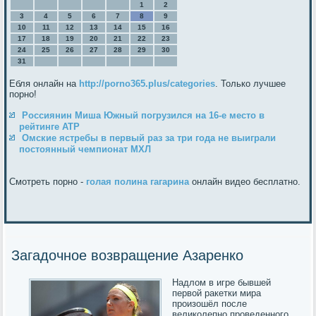
1
2
3
4
5
6
7
8
9
10
11
12
13
14
15
16
17
18
19
20
21
22
23
24
25
26
27
28
29
30
31
Ебля онлайн на
http://porno365.plus/categories
. Только лучшее
порно!
Россиянин Миша Южный погрузился на 16-е место в
рейтинге ATP
Омские ястребы в первый раз за три года не выиграли
постоянный чемпионат МХЛ
Смотреть порно -
голая полина гагарина
онлайн видео бесплатно.
Загадочное возвращение Азаренко
Надлом в игре бывшей
первой ракетки мира
произошёл после
великолепно проведенного