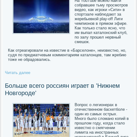
На YouTube можно найти
собравшее тьму просмотров
видео, как игроки «Сити» в
спортзале наблюдают за
жеребьевкой play-off Лиги
чемпионов в прямом эфире.
Как только стало ясно, что
им выпал каталонский клуб,
по залу прошел нервный
смешок.
Как отреагировали на известие в «Барселоне», неизвестно, но,
судя по предматчевым комментариям каталонцев, там жребию
тоже не обрадовались.
Читать далее
Больше всего россиян играет в 'Нижнем
Новгороде'
Вопрос о легионерах в
отечественном баскетболе -
один из самых острых.
Много было сломано копий в
прошлом году, когда стало
известно о смягчении
лимита на иностранных
исполнителей в Единой лиге