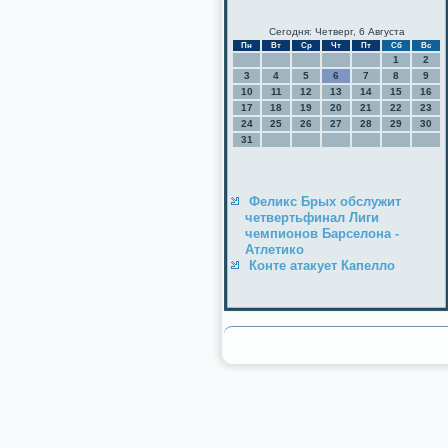
Сегодня: Четверг, 6 Августа
Пн
Вт
Ср
Чт
Пт
Сб
Вс
1
2
3
4
5
6
7
8
9
10
11
12
13
14
15
16
17
18
19
20
21
22
23
24
25
26
27
28
29
30
31
Феликс Брых обслужит
четвертьфинал Лиги
чемпионов Барселона -
Атлетико
Конте атакует Капелло