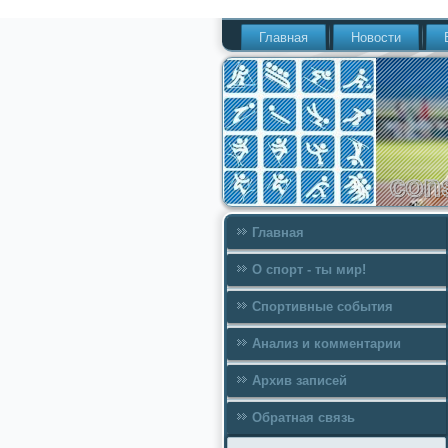
Главная
Новости
Главная
О спорт - ты мир!
Спортивные события
Анализ и комментарии
Архив записей
Обратная связь