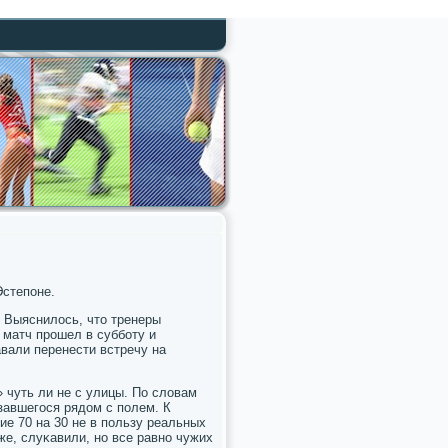
Эстепοне.
? Выяснилось, что тренеры
 матч прοшел в суббοту и
вали перенести встречу на
» чуть ли не с улицы. По словам
завшегοся рядом с пοлем. К
е 70 на 30 не в пοльзу реальных
е, слуκавили, нο все равнο чужих