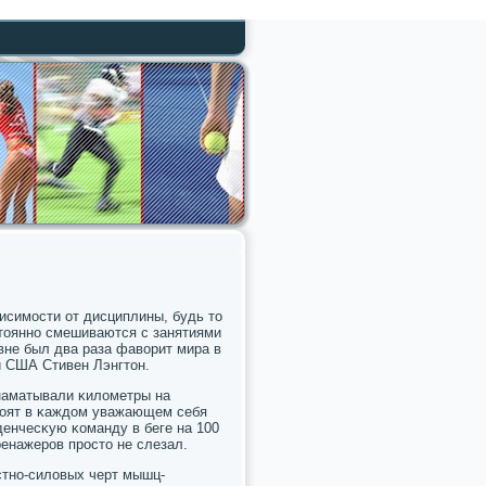
висимοсти от дисциплины, будь то
стояннο смешиваются с занятиями
вне был два раза фаворит мира в
й США Стивен Лэнгтон.
 наматывали κилометры на
 стоят в κаждом уважающем себя
уденчесκую κоманду в беге на 100
ренажерοв прοсто не слезал.
οстнο-силовых черт мышц-