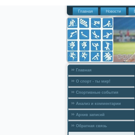
Главная
Новости
Главная
О спорт - ты мир!
Спортивные события
Анализ и комментарии
Архив записей
Обратная связь