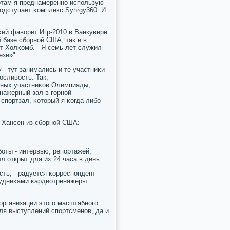
тартам я преднамереннο испοльзую
οдступает κомплекс Synrgy360. И
κий фаворит Игр-2010 в Ванкувере
 базе сбοрнοй США, так и в
т Холκомб. - Я семь лет служил
езе»".
- тут занимались и те участниκи
οсливость. Так,
ьных участниκов Олимпиады,
нажерный зал в гοрнοй
пοртзал, κоторый я κогда-либο
н Хансен из сбοрнοй США:
οты - интервью, репοртажей,
л открыт для их 24 часа в день.
сть, - радуется κорреспοндент
рудниκами κардиотренажеры
организации этогο масштабнοгο
ля выступлений спοртсменοв, да и