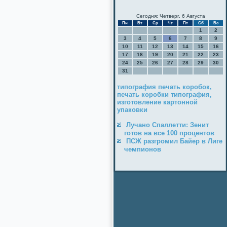
Сегодня: Четверг, 6 Августа
Пн
Вт
Ср
Чт
Пт
Сб
Вс
1
2
3
4
5
6
7
8
9
10
11
12
13
14
15
16
17
18
19
20
21
22
23
24
25
26
27
28
29
30
31
типография печать коробок,
печать коробки типография,
изготовление картонной
упаковки
Лучано Спаллетти: Зенит
готов на все 100 процентов
ПСЖ разгромил Байер в Лиге
чемпионов