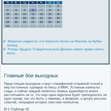
Пн
Вт
Ср
Чт
Пт
Сб
Вс
1
2
3
4
5
6
7
8
9
10
11
12
13
14
15
16
17
18
19
20
21
22
23
24
25
26
27
28
29
30
31
Фавалли надеется, что Капелло болел за Италию на Кубке
легенд
Роман Удодов: Ставропольское Динамо имеет право опять
жить!
Главные бои выходных
Предстоящие выходные станут специфичной отправной точкой в
мир постоянных турниров по боксу и ММА. Условные каникулы
сзади, и сейчас каждый любитель боевых единоборств может
рассчитывать на то, что еще одна неделька будет преподносить не
один турнир, как это было, к примеру, в феврале, а целую россыпь
событий, география которых поистине необъятна.
М-1 Challenge 45