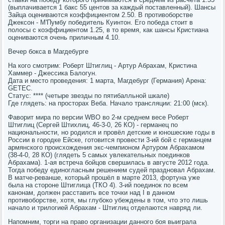
(выплачивается 1 бакс 55 центов за каждый поставленный). Шансы
Зайца оцениваются коэффициентом 2.50. В противоборстве
Джексон - М'Пумбу победитель Куинтон. Его победа стоит в
полосы с коэффициентом 1.25, в то время, как шансы Кристиана
оцениваются очень приличным 4.10.
Вечер бокса в Магдебурге
На кого смотрим: Роберт Штиглиц - Артур Абрахам, Кристина
Хаммер - Джессика Балогун.
Дата и место проведения: 1 марта, Магдебург (Германия) Арена:
GETEC.
Статус: **** (четыре звезды по пятибалльной шкале)
Где глядеть: на просторах Веба. Начало трансляции: 21:00 (мск).
Фаворит мира по версии WBO во 2-м среднем весе Роберт
Штиглиц (Сергей Штихлиц, 46-3-0, 26 КО) - германец по
национальности, но родился и провёл детские и юношеские годы в
России в городке Ейске, готовится провести 3-ий бой с германцем
армянского происхождения экс-чемпионом Артуром Абрахамом
(38-4-0, 28 КО) (глядеть 5 самых увлекательных поединков
Абрахама). 1-ая встреча бойцов свершилась в августе 2012 года.
Тогда победу единогласным решением судей праздновал Абрахам.
В матче-реванше, который прошёл в марте 2013, фортуна уже
была на стороне Штиглица (ТКО 4). 3-ий поединок по всем
канонам, должен расставить все точки над I в данном
противоборстве, хотя, мы глубоко убеждены в том, что это лишь
начало и трилогией Абрахам - Штиглиц отделаются навряд ли.
Напомним, торги на право организации данного боя выиграла