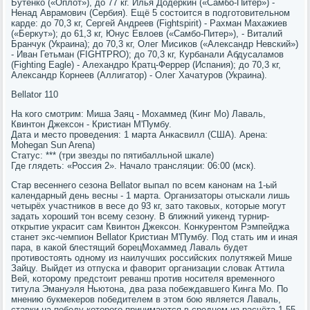
Бутенко («Оплот»), до 77 кг. Илья Додеркин («Самбо-Питер») -
Ненад Аврамович (Сербия). Ещё 5 состоится в подготовительном
карде: до 70,3 кг, Сергей Андреев (Fightspirit) - Рахман Махажиев
(«Беркут»); до 61,3 кг, Юнус Евлоев («Самбо-Питер»), - Виталий
Бранчук (Украина); до 70,3 кг, Олег Мисиков («Александр Невский»)
- Иван Гетьман (FIGHTPRO); до 70,3 кг, Курбанали Абдусаламов
(Fighting Eagle) - Алехандро Кратц-Феррер (Испания); до 70,3 кг,
Александр Корнеев (Аллигатор) - Олег Хачатуров (Украина).
Bellator 110
На кого смотрим: Миша Заяц - Мохаммед (Кинг Мо) Лаваль,
Квинтон Джексон - Кристиан М'Пумбу.
Дата и место проведения: 1 марта Анкасвилл (США). Арена:
Mohegan Sun Arena)
Статус: *** (три звезды по пятибалльной шкале)
Где глядеть: «Россия 2». Начало трансляции: 06:00 (мск).
Стар весеннего сезона Bellator выпал по всем канонам на 1-ый
календарный день весны - 1 марта. Организаторы отыскали лишь
четырёх участников в весе до 93 кг, зато таковых, которые могут
задать хороший тон всему сезону. В ближний уикенд турнир-
открытие украсит сам Квинтон Джексон. Конкурентом Рэмпейджа
станет экс-чемпион Bellator Кристиан М'Пумбу. Под стать им и иная
пара, в какой блестящий борецМохаммед Лаваль будет
противостоять одному из наилучших российских полутяжей Мише
Зайцу. Выйдет из отпуска и фаворит организации словак Аттила
Вей, которому предстоит реванш против носителя временного
титула Эмануэля Ньютона, два раза побеждавшего Кинга Мо. По
мнению букмекеров победителем в этом бою является Лаваль,
ставки на победу которого принимаются в среднем из расчёта 1.55