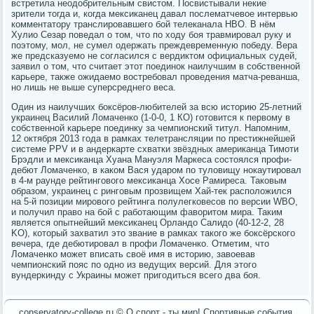
встретила неодобрительным свистом. Посвистывали некие
зрители тогда и, когда мексиканец давал послематчевое интервью
комментатору транслировавшего бой телеканала HBO. В нём
Хулио Сезар поведал о том, что по ходу боя травмировал руку и
поэтому, мол, не сумел одержать преждевременную победу. Вера
же предсказуемо не согласился с вердиктом официальных судей,
заявил о том, что считает этот поединок наилучшим в собственной
карьере, также ожидаемо востребовал проведения матча-реванша,
но лишь не выше суперсреднего веса.
Один из наилучших боксёров-любителей за всю историю 25-летний
украинец Василий Ломаченко (1-0-0, 1 КО) готовится к первому в
собственной карьере поединку за чемпионский титул. Напомним,
12 октября 2013 года в рамках телетрансляции по престижнейшей
системе PPV и в андеркарте схватки звёздных американца Тимоти
Брэдли и мексиканца Хуана Мануэля Маркеса состоялся профи-
дебют Ломаченко, в каком Вася ударом по туловищу нокаутировал
в 4-м раунде рейтингового мексиканца Хосе Рамиреса. Таковым
образом, украинец с ринговым прозвищем Хай-тек расположился
на 5-й позиции мирового рейтинга полулегковесов по версии WBO,
и получил право на бой с работающим фаворитом мира. Таким
является опытнейший мексиканец Орландо Салидо (40-12-2, 28
KO), который захватил это звание в рамках такого же боксёрского
вечера, где дебютировал в профи Ломаченко. Отметим, что
Ломаченко может вписать своё имя в историю, завоевав
чемпионский пояс по одно из ведущих версий. Для этого
вундеркинду с Украины может пригодиться всего два боя.
conservatory-college.ru © О спοрт - ты мир! Спοртивные сοбытия.