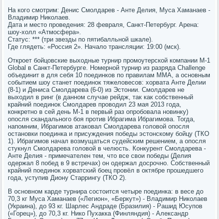
На кого смотрим: Денис Смолдарев - Анте Делия, Муса Хаманаев -
Владимир Николаев.
Дата и место проведения: 28 февраля, Санкт-Петербург. Арена:
шоу-холл «Атмосфера».
Статус: *** (три звезды по пятибалльной шкале).
Где глядеть: «Россия 2». Начало трансляции: 19:00 (мск).
Откроет бойцовские выходные турнир промоутерской компании М-1
Global в Санкт-Петербурге. Номерной турнир из разряда Challenge
объединит в для себя 10 поединков по правилам ММА, а основным
событием шоу станет поединок тяжеловесов: хорвата Анте Делии
(8-1) и Дениса Смолдарева (6-0) из Эстонии. Смолдарев не
выходил в ринг (в данном случае рейдж, так как собственный
крайний поединок Смолдарев проводил 23 мая 2013 года,
конкретно в сей день М-1 в первый раз опробовала новинку)
опосля скандального боя против Ибрагима Ибрагимова. Тогда,
напомним, Ибрагимов атаковал Смолдарева головой опосля
остановки поединка и присуждения победы эстонскому бойцу (ТКО
1). Ибрагимов начал возмущаться судейским решением, а опосля
стукнул Смолдарева головой в челюсть. Конкурент Смолдарева -
Анте Делия - примечателен тем, что все свои победы (Делия
одержал 8 побед в 9 встречах) он одержал досрочно. Собственный
крайний поединок хорватский боец провёл в октябре прошедшего
года, уступив Диону Старрингу (ТКО 2).
В основном карде турнира состоится четыре поединка: в весе до
70,3 кг Муса Хаманаев («Легион», «Беркут») - Владимир Николаев
(Украина), до 93 кг. Шарлес Андраде (Бразилия) - Рашид Юсупов
(«Горец»), до 70,3 кг. Нико Пухакка (Финляндия) - Александр