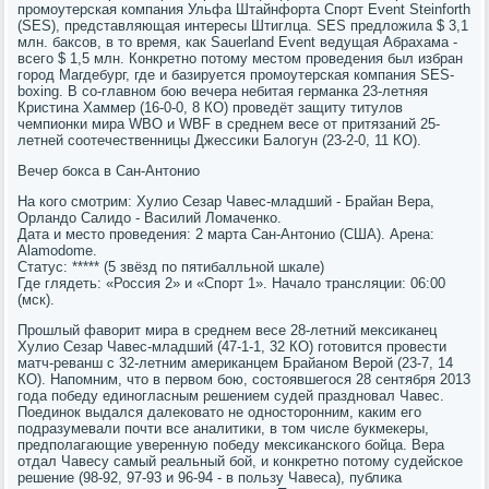
промоутерская компания Ульфа Штайнфорта Спорт Event Steinforth
(SES), представляющая интересы Штиглца. SES предложила $ 3,1
млн. баксов, в то время, как Sauerland Event ведущая Абрахама -
всего $ 1,5 млн. Конкретно потому местом проведения был избран
город Магдебург, где и базируется промоутерская компания SES-
boxing. В со-главном бою вечера небитая германка 23-летняя
Кристина Хаммер (16-0-0, 8 КО) проведёт защиту титулов
чемпионки мира WBO и WBF в среднем весе от притязаний 25-
летней соотечественницы Джессики Балогун (23-2-0, 11 КО).
Вечер бокса в Сан-Антонио
На кого смотрим: Хулио Сезар Чавес-младший - Брайан Вера,
Орландо Салидо - Василий Ломаченко.
Дата и место проведения: 2 марта Сан-Антонио (США). Арена:
Alamodome.
Статус: ***** (5 звёзд по пятибалльной шкале)
Где глядеть: «Россия 2» и «Спорт 1». Начало трансляции: 06:00
(мск).
Прошлый фаворит мира в среднем весе 28-летний мексиканец
Хулио Сезар Чавес-младший (47-1-1, 32 КО) готовится провести
матч-реванш с 32-летним американцем Брайаном Верой (23-7, 14
КО). Напомним, что в первом бою, состоявшегося 28 сентября 2013
года победу единогласным решением судей праздновал Чавес.
Поединок выдался далековато не односторонним, каким его
подразумевали почти все аналитики, в том числе букмекеры,
предполагающие уверенную победу мексиканского бойца. Вера
отдал Чавесу самый реальный бой, и конкретно потому судейское
решение (98-92, 97-93 и 96-94 - в пользу Чавеса), публика