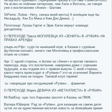
питерского «Динамо», серебряный призер в составе «Зенита»-2003.
Уж всяко он поближе питерским, чем Халк и Витсель, не говоря
уже о воспитаннике «Анжи» - Шатове.
StPierre: Лобов - Нету, связка моей мечты) А вообщем еще бы
Несвадьбу, Хен Ен Мина и Ким Дон Джина…)
Полотенце: Лукаш Гартиг и Эрик Хаген вернут команде
дисциплину.
О ПЕРЕХОДЕ Павла МОГИЛЕВЦА ИЗ «ЗЕНИТА» В «РУБИН» НА
ПРАВАХ АРЕНДЫ
упырь-из-Рфс: судя по нынешней игре, в Казани с суровым
футболом кончают, ничего там Могилевец в профессиальном
плане не словит.
4qs: С одной стороны, я болею за «Зенит» и против такового
перехода, ведь это воспитанник, наверняка даже с хорошим
будущим, а мы отдаем его с правом выкупа. С иной стороны,
какого черта происходит в «Рубине»? это не усиление! Верните
Бердыева пока не поздно. Таковой клуб теряем!
.ru: говорящая про сегодняшний «Рубин»… фамилия
О ПЕРЕХОДЕ Марко ДЕВИЧА ИЗ «МЕТАЛЛИСТА» В «РУБИН»
Mr.BadGuy: щас пол-Харькова захотит в Казань на ПМЖ.
Валера Юферов: Рад за «Рубин», для казанцев на самом деле
чуток ли не единственная веселая новость за ближайшее время.