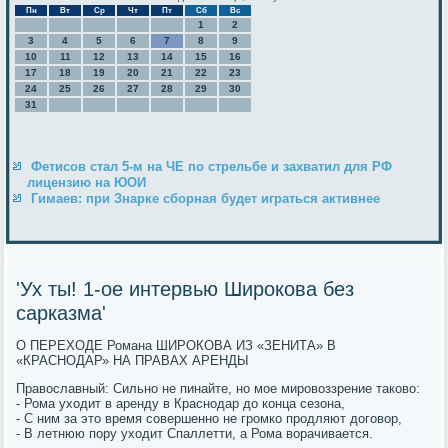
Пн
Вт
Ср
Чт
Пт
Сб
Вс
1
2
3
4
5
6
7
8
9
10
11
12
13
14
15
16
17
18
19
20
21
22
23
24
25
26
27
28
29
30
31
Фетисов стал 5-м на ЧЕ по стрельбе и захватил для РФ
лицензию на ЮОИ
Гимаев: при Знарке сборная будет играться активнее
'Ух ты! 1-ое интервью Широкова без
сарказма'
О ПЕРЕХОДЕ Романа ШИРОКОВА ИЗ «ЗЕНИТА» В
«КРАСНОДАР» НА ПРАВАХ АРЕНДЫ
Православный: Сильно не пинайте, но мое мировоззрение таково:
- Рома уходит в аренду в Краснодар до конца сезона,
- С ним за это время совершенно не громко продляют договор,
- В летнюю пору уходит Спаллетти, а Рома ворачивается.