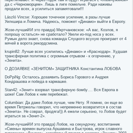
да с «Черноморцем». Лишь в лиге помельче. Ради наживы
продали всех, а усилиться запамятовали!!!
László Vincse: Хорошее точечное усиление, в разы лучше
Уилкшира и Ломича. Надеюсь, поможет «Динамо» выйти в Европу.
Жозе-лучший!И это правда) Мкртчановское: «А вас, Козлов, я
попрошу остаться» не сработало? Увели из-под носа у всех.
Румын дело знает, снова команда Слуцкого всухую проиграет от 4
мячей в ворота рекордсмена.
krupin82: Лучше всех усилились «Динамо» и «Краснодар». Худшая
трансферная политика с огромным отрывом - к огорчению, у
«Зенита».
О ДОЗАЯВКЕ «ЗЕНИТОМ» ЗАЩИТНИКА Константина ЛОБОВА
DoPpiNg: Осталось дозаявить Бориса Горового и Андрея
Кондрашова и победа в кармашке.
Stan42: «Зенит» взорвал трансферную бомбу…. Вся Европа в
шоке! Сам Лобов к ним перебежал.
Columbian: Да даже Лобов лучше, чем Нету. Я помню, он еще во
время Петржелы говорил, что непременно возвратится в состав
«Зенита». Не соврал, бродяга!)) А ежели серьезно, то Лобов будет
играться за «Зенит-2».
Жозе-лучший!И это правда) Лобов, на секундочку, воспитанник
«Смены» времен выпуска Аршавина и Быстрова, игрок славного