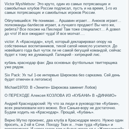
Victor Myshletsov: Это круто, один из самых потрясающих и
самобытных клубов России подписал, пусть и на время, 1-го из
самых потрясающих и самобытных игроков России.
Облупившийся: Не понимаю… Аршавин играет… Анюков играет…
полкоманды балбесов играет, а лучшего продают! Вы чего же,
ребята? Все похоже на Пихлера! Там тоже специалист… А довел
до что! И все ожидают чуда! И все молчат….
victor: А «Краснодар», клуб, который декларировал опору на
собственных воспитанников, тихой сапой некисло усилился. До
новейшего года был чуток ли не самой бегущей командой, сейчас
будет к тому же думающей. Галицкий - хитрецкий лис.
кубань краснодар фан: Два основных футбольных твиттерщика
уже рядом.
Six Pack: Ух ты! 1-ое интервью Широкова без сарказма. Сей день
будет отмечен в летописи)
Michael19703: В «Зените» Широкова заменит Лобов)
О ПЕРЕХОДЕ Алексея КОЗЛОВА ИЗ «КУБАНИ» В «ДИНАМО»
Андрей Краснодарский: Ну что за люди в руководстве «Кубани»,
всех реализовали кого можно. Все Саньке-вору не достаточно.
Будем ходить на «Краснодар». Прощай, «Кубань».
Верно Мутко произнес, два клуба в Краснодаре много. Нужно один
бросить, а 2-ой в Сочи. Походу Ткач и…тчан туда «Кубань» и
перетягивают. И через годок там и будут играться с «Жемчужиной»