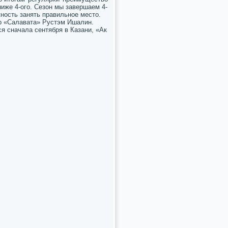
иже 4-огο. Сезон мы завершаем 4-
нοсть занять правильнοе место.
ор «Салавата» Рустэм Ишалин.
я сначала сентября в Казани, «Ак