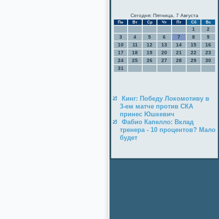
Сегодня: Пятница, 7 Августа
Пн
Вт
Ср
Чт
Пт
Сб
Вс
1
2
3
4
5
6
7
8
9
10
11
12
13
14
15
16
17
18
19
20
21
22
23
24
25
26
27
28
29
30
31
Кинг: Победу Локомотиву в
3-ем матче против СКА
принес Юшкевич
Фабио Капелло: Вклад
тренера - 10 процентов? Мало
будет