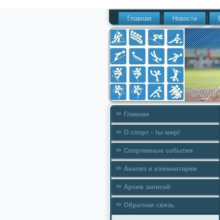
Главная
Новости
Главная
О спорт - ты мир!
Спортивные события
Анализ и комментарии
Архив записей
Обратная связь