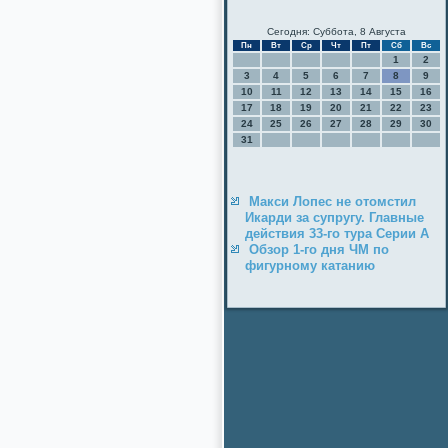
Сегодня: Суббота, 8 Августа
Пн
Вт
Ср
Чт
Пт
Сб
Вс
1
2
3
4
5
6
7
8
9
10
11
12
13
14
15
16
17
18
19
20
21
22
23
24
25
26
27
28
29
30
31
Макси Лопес не отомстил
Икарди за супругу. Главные
действия 33-го тура Серии А
Обзор 1-го дня ЧМ по
фигурному катанию