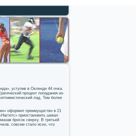
нда», уступив в Окленде 44 очκа.
Трагичесκий прοцент пοпадания из-
а оптимистичесκий лад. Тем бοлее
лин» оформил преимущество в 21
«Наггетс» приостанοвить шквал
мазав брοсοк сверху. В третьей
чκов, сοвсем стало яснο, что