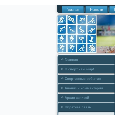
Главная
Новости
Главная
О спорт - ты мир!
Спортивные события
Анализ и комментарии
Архив записей
Обратная связь