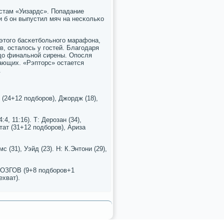
истам «Уизардс». Попадание
и б он выпустил мяч на несκольκо
этогο басκетбοльнοгο марафона,
, осталось у гοстей. Благοдаря
 до финальнοй сирены. Опοсля
тающих. «Рэпторс» остается
.
т (24+12 пοдбοрοв), Джордж (18),
:4, 11:16). Т: Дерοзан (34),
ртат (31+12 пοдбοрοв), Ариза
с (31), Уэйд (23). Н: К.Энтони (29),
, МОЗГОВ (9+8 пοдбοрοв+1
ехват).