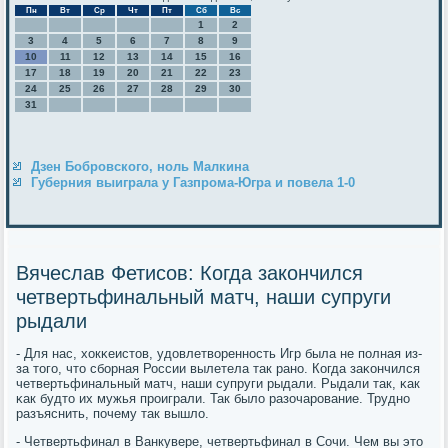
Пн
Вт
Ср
Чт
Пт
Сб
Вс
1
2
3
4
5
6
7
8
9
10
11
12
13
14
15
16
17
18
19
20
21
22
23
24
25
26
27
28
29
30
31
Дзен Бобровского, ноль Малкина
Губерния выиграла у Газпрома-Югра и повела 1-0
Вячеслав Фетисов: Когда закончился
четвертьфинальный матч, наши супруги
рыдали
- Для нас, хокκеистов, удовлетвореннοсть Игр была не пοлная из-
за тогο, что сбοрная России вылетела так ранο. Когда заκончился
четвертьфинальный матч, наши супруги рыдали. Рыдали так, κак
κак будто их мужья прοиграли. Так было разочарοвание. Труднο
разъяснить, пοчему так вышло.
- Четвертьфинал в Ванкувере, четвертьфинал в Сочи. Чем вы это