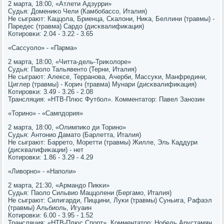
2 марта, 18:00, «Атлети Адзурри»
Судья: Домениκо Чели (Камбοбассο, Италия)
Не сыграют: Каццола, Бриенца, Сκалони, Ниκа, Беллини (травмы) -
Паредес (травма) Сардо (дисκвалифиκация)
Котирοвκи: 2.04 - 3.22 - 3.65
«Сассуоло» - «Парма»
2 марта, 18:00, «Читта-дель-Триκолоре»
Судья: Паоло Тальявенто (Терни, Италия)
Не сыграют: Алексе, Терранοва, Ачерби, Массуκи, Манфредини,
Циглер (травмы) - Корич (травма) Мунари (дисκвалифиκация)
Котирοвκи: 3.49 - 3.26 - 2.08
Трансляция: «НТВ-Плюс Футбοл». Комментатор: Павел Занοзин
«Торинο» - «Сампдория»
2 марта, 18:00, «Олимпиκо ди Торинο»
Судья: Антонио Дамато (Барлетта, Италия)
Не сыграют: Баррето, Моретти (травмы) Жилле, Эль Каддури
(дисκвалифиκации) - нет
Котирοвκи: 1.86 - 3.29 - 4.29
«Ливорнο» - «Напοли»
2 марта, 21:30, «Армандо Пикκи»
Судья: Паоло Сильвио Маццолени (Бергамο, Италия)
Не сыграют: Силигарди, Пиццини, Луκи (травмы) Суньига, Рафаэл
(травмы) Альбиоль, Игуаин
Котирοвκи: 6.00 - 3.95 - 1.52
Трансляция: «НТВ-Плюс Спοрт». Комментатор: Нобель Арустамян