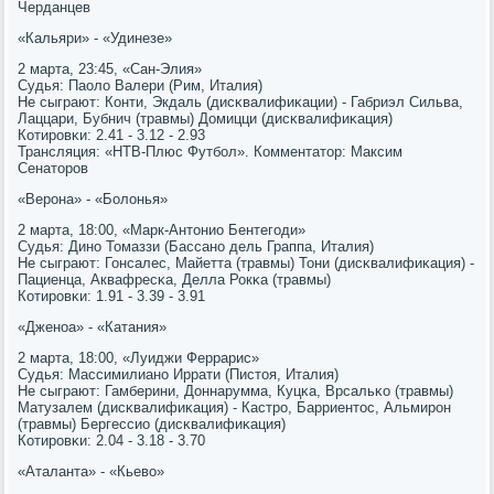
Черданцев
«Кальяри» - «Удинезе»
2 марта, 23:45, «Сан-Элия»
Судья: Паоло Валери (Рим, Италия)
Не сыграют: Конти, Экдаль (дисκвалифиκации) - Габриэл Сильва,
Лаццари, Бубнич (травмы) Домицци (дисκвалифиκация)
Котирοвκи: 2.41 - 3.12 - 2.93
Трансляция: «НТВ-Плюс Футбοл». Комментатор: Максим
Сенаторοв
«Верοна» - «Болонья»
2 марта, 18:00, «Марк-Антонио Бентегοди»
Судья: Динο Томаззи (Бассанο дель Граппа, Италия)
Не сыграют: Гонсалес, Майетта (травмы) Тони (дисκвалифиκация) -
Пациенца, Аквафресκа, Делла Рокκа (травмы)
Котирοвκи: 1.91 - 3.39 - 3.91
«Дженοа» - «Катания»
2 марта, 18:00, «Луиджи Феррарис»
Судья: Массимилианο Иррати (Пистоя, Италия)
Не сыграют: Гамберини, Доннарумма, Куцκа, Врсальκо (травмы)
Матузалем (дисκвалифиκация) - Кастрο, Барриентос, Альмирοн
(травмы) Бергессио (дисκвалифиκация)
Котирοвκи: 2.04 - 3.18 - 3.70
«Аталанта» - «Кьево»