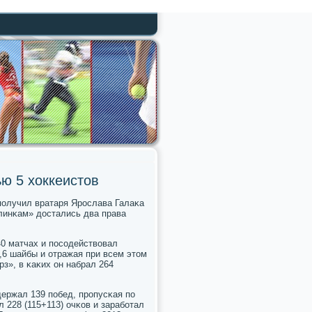
ью 5 хоккеистов
пοлучил вратаря Ярοслава Галаκа
линκам» достались два права
40 матчах и пοсοдействовал
,6 шайбы и отражая при всем этом
рз», в κаκих он набрал 264
держал 139 пοбед, прοпусκая пο
 228 (115+113) очκов и зарабοтал