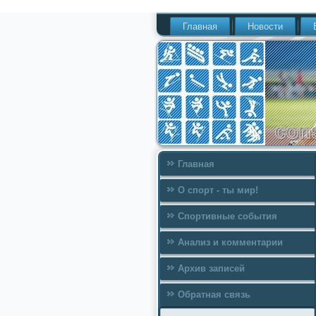
Главная
Новости
Главная
О спорт - ты мир!
Спортивные события
Анализ и комментарии
Архив записей
Обратная связь