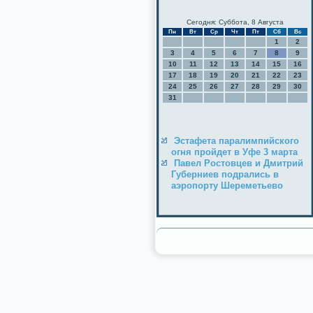
Сегодня: Суббота, 8 Августа
Пн
Вт
Ср
Чт
Пт
Сб
Вс
1
2
3
4
5
6
7
8
9
10
11
12
13
14
15
16
17
18
19
20
21
22
23
24
25
26
27
28
29
30
31
Эстафета паралимпийского
огня пройдет в Уфе 3 марта
Павел Ростовцев и Дмитрий
Губерниев подрались в
аэропорту Шереметьево