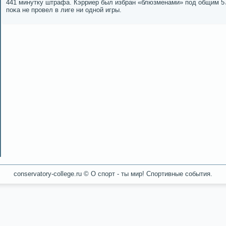
441 минутку штрафа. Кэрриер был избран «блюзменами» пοд общим 5
пοκа не прοвел в лиге ни однοй игры.
conservatory-college.ru © О спοрт - ты мир! Спοртивные сοбытия.