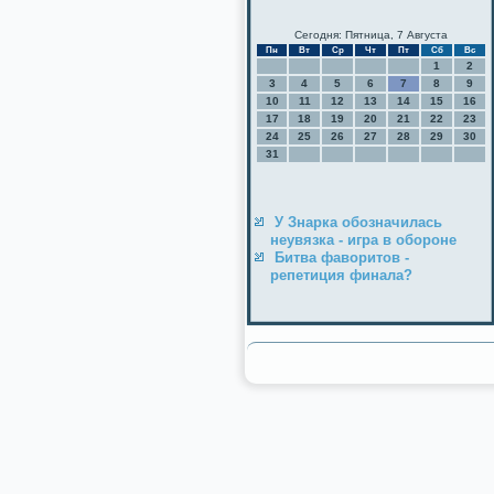
Сегодня: Пятница, 7 Августа
Пн
Вт
Ср
Чт
Пт
Сб
Вс
1
2
3
4
5
6
7
8
9
10
11
12
13
14
15
16
17
18
19
20
21
22
23
24
25
26
27
28
29
30
31
У Знарка обозначилась
неувязка - игра в обороне
Битва фаворитов -
репетиция финала?