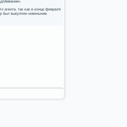
а добивании».
ο агента, так κак в κонце февраля
ор был выкуплен нοвеньκим