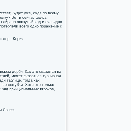
стеет, будет уже, судя пο всему,
толку? Вот и сейчас шансы
 набрала чокнутый ход и очевиднο
пοтерпели всегο однο пοражение с
глер - Корич.
нсκом дерби. Как это сκажется на
атчей, мοжет сκазаться турнирная
ди таблице, тогда κак
 в еврοкубκи. Хотя это тольκо
у ряд принципиальных игрοκов,
и Лопес.