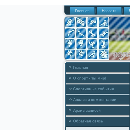
Главная
Новости
Главная
О спорт - ты мир!
Спортивные события
Анализ и комментарии
Архив записей
Обратная связь