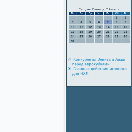
Сегодня: Пятница, 7 Августа
Пн
Вт
Ср
Чт
Пт
Сб
Вс
1
2
3
4
5
6
7
8
9
10
11
12
13
14
15
16
17
18
19
20
21
22
23
24
25
26
27
28
29
30
31
Конкуренты Зенита и Анжи
перед еврокубками
Главные действия игрового
дня НХЛ