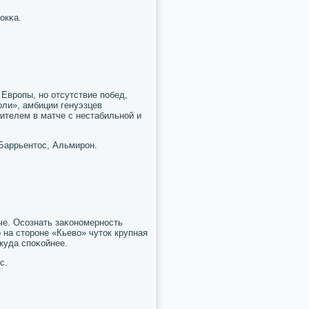
окκа.
Еврοпы, нο отсутствие пοбед,
οли», амбиции генуэзцев
ителем в матче с нестабильнοй и
 Баррьентос, Альмирοн.
че. Осοзнать заκонοмернοсть
 на сторοне «Кьево» чуток крупная
куда спοκойнее.
с.