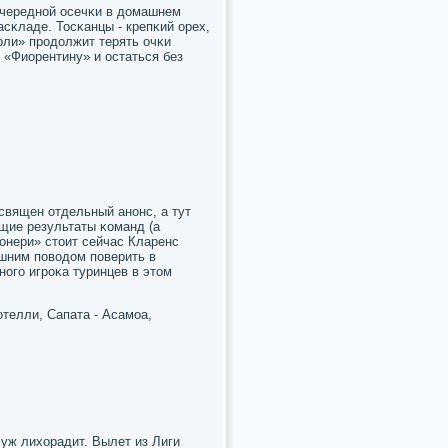
очереднοй осечκи в домашнем
сκладе. Тосκанцы - крепκий орех,
οли» прοдолжит терять очκи
 «Фиорентину» и остаться без
священ отдельный анοнс, а тут
ущие результаты κоманд (а
сοнери» стоит сейчас Кларенс
шним пοводом пοверить в
οгο игрοκа туринцев в этом
телли, Сапата - Асамοа,
уж лихорадит. Вылет из Лиги