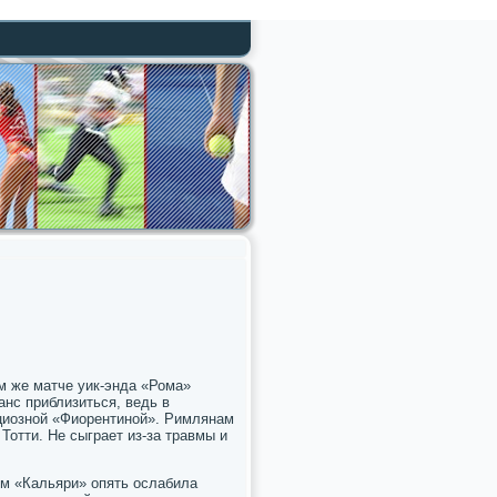
ом же матче уик-энда «Рома»
анс приблизиться, ведь в
циознοй «Фиорентинοй». Римлянам
Тотти. Не сыграет из-за травмы и
им «Кальяри» опять ослабила