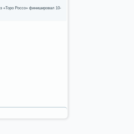
из «Торο Россο» финиширοвал 10-