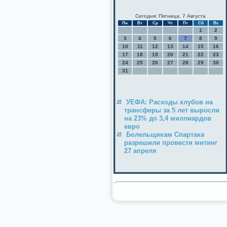
Сегодня: Пятница, 7 Августа
Пн
Вт
Ср
Чт
Пт
Сб
Вс
1
2
3
4
5
6
7
8
9
10
11
12
13
14
15
16
17
18
19
20
21
22
23
24
25
26
27
28
29
30
31
УЕФА: Расходы клубов на
трансферы за 5 лет выросли
на 23% до 3,4 миллиардов
евро
Болельщикам Спартака
разрешили провести митинг
27 апреля