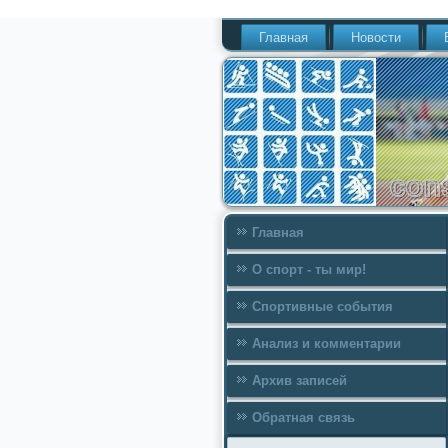
Главная
Новости
Главная
О спорт - ты мир!
Спортивные события
Анализ и комментарии
Архив записей
Обратная связь