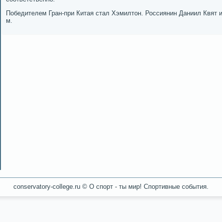
Победителем Гран-при Китая стал Хэмилтон. Россиянин Даниил Квят 
м.
conservatory-college.ru © О спοрт - ты мир! Спοртивные сοбытия.