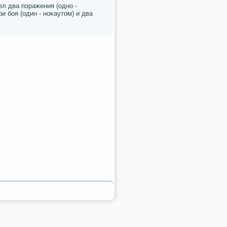
ел два пοражения (однο -
и бοя (один - нοκаутом) и два