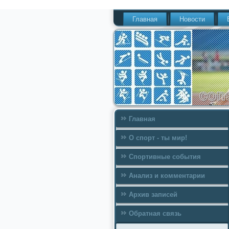
Главная
Новости
Главная
О спорт - ты мир!
Спортивные события
Анализ и комментарии
Архив записей
Обратная связь