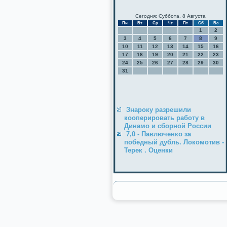
Сегодня: Суббота, 8 Августа
Пн
Вт
Ср
Чт
Пт
Сб
Вс
1
2
3
4
5
6
7
8
9
10
11
12
13
14
15
16
17
18
19
20
21
22
23
24
25
26
27
28
29
30
31
Знароку разрешили
кооперировать работу в
Динамо и сборной России
7,0 - Павлюченко за
победный дубль. Локомотив -
Терек . Оценки