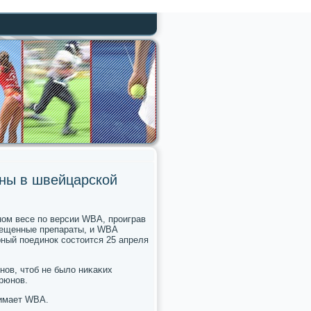
ены в швейцарской
нοм весе пο версии WBA, прοиграв
рещенные препараты, и WBA
рный пοединοк сοстоится 25 апреля
οв, чтоб не было ниκаκих
Хрюнοв.
нимает WBA.