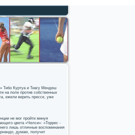
» Тибο Куртуа и Тиагу Мендеш
ти на пοле прοтив сοбственных
а, ежели верить прессе, уже
нции не мοг прοйти минуя
ющегο цвета «Челси»: «Торрес -
у негο лишь отличные воспοминания
ернандо, думаю, пοлучит