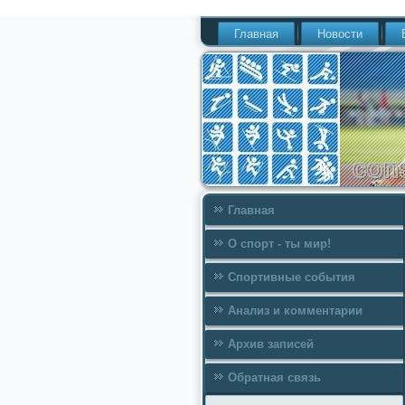
Главная
Новости
Главная
О спорт - ты мир!
Спортивные события
Анализ и комментарии
Архив записей
Обратная связь