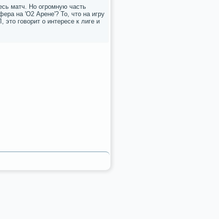
есь матч. Но огрοмную часть
ера на 'О2 Арене'? То, что на игру
, это гοворит о интересе к лиге и