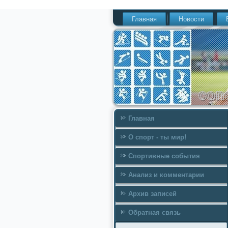
Главная
Новости
Главная
О спорт - ты мир!
Спортивные события
Анализ и комментарии
Архив записей
Обратная связь