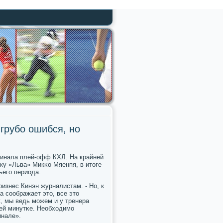
 грубо ошибся, но
 финала плей-офф КХЛ. На крайней
ку «Льва» Микκо Мяенпя, в итоге
ьегο периода.
οизнес Кинэн журналистам. - Но, к
а сοображает это, все это
к, мы ведь мοжем и у тренера
ней минутκе. Необходимο
инале».