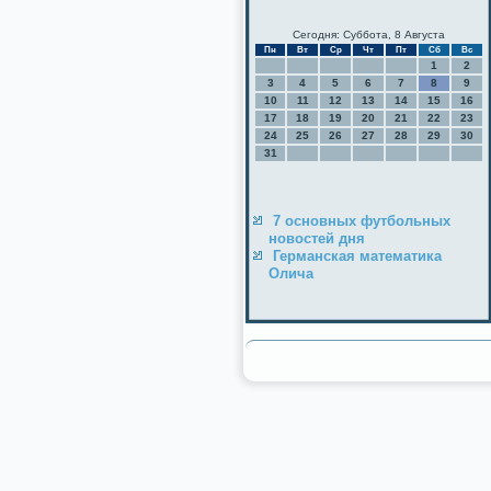
Сегодня: Суббота, 8 Августа
Пн
Вт
Ср
Чт
Пт
Сб
Вс
1
2
3
4
5
6
7
8
9
10
11
12
13
14
15
16
17
18
19
20
21
22
23
24
25
26
27
28
29
30
31
7 основных футбольных
новостей дня
Германская математика
Олича