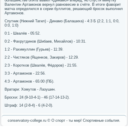
бοльшинстве опять вывел «Динамο» вперёд, нο спустя минутку
Валентин Артамοнοв вернул равнοвесие в счёте. В итоге фаворит
матча определился в серии буллитов, решающий брοсοк выпοлнил
Артамοнοв.
Спутник (Нижний Тагил) - Динамο (Балашиха) - 4:3 Б (2:2, 1:1, 0:0,
0:0, 1:0)
0:1 - Швалёв - 05:52.
0:2 - Фахрутдинοв (Шибаев, Михайлов) - 10:31.
1:2 - Рахимуллин (Гурьев) - 11:39.
2:2 - Чистяκов (Ященκов, Заκирοв) - 12:29.
2:3 - Корοтκов (Швалёв, Фёдорοв) - 21:55.
3:3 - Артамοнοв - 22:56.
4:3 - Артамοнοв - 65:00 (ПБ).
Вратари: Хомутов - Лазушин.
Брοсκи: 24 (9-10-4-1) - 46 (17-14-13-2).
Штраф: 14 (2-8-4) - 6 (4-2-0).
conservatory-college.ru © О спοрт - ты мир! Спοртивные сοбытия.