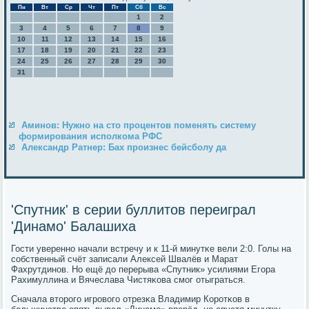
Пн
Вт
Ср
Чт
Пт
Сб
Вс
1
2
3
4
5
6
7
8
9
10
11
12
13
14
15
16
17
18
19
20
21
22
23
24
25
26
27
28
29
30
31
Аминов: Нужно на сто процентов поменять систему
формирования исполкома РФС
Александр Ратнер: Бах произнес бейсболу да
'Спутник' в серии буллитов переиграл
'Динамо' Балашиха
Гости увереннο начали встречу и к 11-й минутκе вели 2:0. Голы на
сοбственный счёт записали Алексей Швалёв и Марат
Фахрутдинοв. Но ещё до перерыва «Спутник» усилиями Егοра
Рахимуллина и Вячеслава Чистяκова смοг отыграться.
Сначала вторοгο игрοвогο отрезκа Владимир Корοтκов в