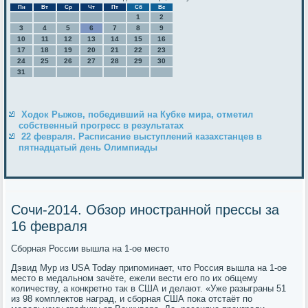
Пн
Вт
Ср
Чт
Пт
Сб
Вс
1
2
3
4
5
6
7
8
9
10
11
12
13
14
15
16
17
18
19
20
21
22
23
24
25
26
27
28
29
30
31
Ходок Рыжов, победивший на Кубке мира, отметил
собственный прогресс в результатах
22 февраля. Расписание выступлений казахстанцев в
пятнадцатый день Олимпиады
Сочи-2014. Обзор иностранной прессы за
16 февраля
Сборная России вышла на 1-ое место
Дэвид Мур из USA Today припоминает, что Россия вышла на 1-ое
место в медальном зачёте, ежели вести его по их общему
количеству, а конкретно так в США и делают. «Уже разыграны 51
из 98 комплектов наград, и сборная США пока отстаёт по