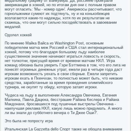
медальному графику от Ванкувера. Да, россияне проиграли
американцам в хоккей, но по итогам дня они с полным правом
могут огласить: 'Мы - номер один'. Америкосы рассчитывают, что
горнолыжники сумеют их подтянуть, ну и на конькобежцев
возлагаются какие-то надежды, хотя по их результатам не
скажешь, что они могут сильно посодействовать в завоевании
медалей.
Одолел хоккей
По мнению Майка Вайса из Washington Post, основным
победителем матча меж Россией и США стал интернациональный
хоккей, потому что благодаря большому льду наиболее
существенное значение начинают играться ловкость и скорость,
нет толкотни, присущей время от времени матчам НХЛ. 'Игра
команд обязана была уверить Гэри Бэттмена в том, что его лига не
понесёт огромных денежных утрат, ежели раз в четыре года даст
игрокам возможность уехать в свои сборные. Ежели запретить
игрокам ехать в Пхенчхан, то полностью может быть, что никакие
средства, заработанные за время проведения олимпийского
турнира, не окупят ту обиду, которую затаят игроки.
'Чудеса на льду в выполнении Александра Овечкина, Евгения
Малкина, Павла Дацюка, бесстрашие Райана Кеслера и Райана
Макдонахи, бросавшихся под пушечные выстрелы Овечкина -
наилучшая реклама НХЛ, какую лишь можно придумать. А много
ли вы знали до субботнего вечера о Ти Джее Оши?'.
Это была не попросту игра
Итальянская La Gazzetta dello Спорт также не обошла вниманием