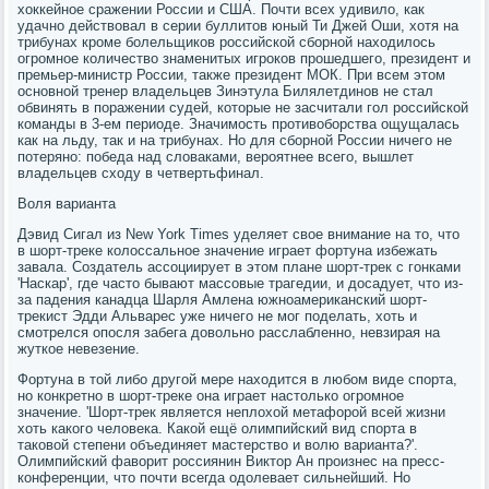
хоккейное сражении России и США. Почти всех удивило, как
удачно действовал в серии буллитов юный Ти Джей Оши, хотя на
трибунах кроме болельщиков российской сборной находилось
огромное количество знаменитых игроков прошедшего, президент и
премьер-министр России, также президент МОК. При всем этом
основной тренер владельцев Зинэтула Билялетдинов не стал
обвинять в поражении судей, которые не засчитали гол российской
команды в 3-ем периоде. Значимость противоборства ощущалась
как на льду, так и на трибунах. Но для сборной России ничего не
потеряно: победа над словаками, вероятнее всего, вышлет
владельцев сходу в четвертьфинал.
Воля варианта
Дэвид Сигал из New York Times уделяет свое внимание на то, что
в шорт-треке колоссальное значение играет фортуна избежать
завала. Создатель ассоциирует в этом плане шорт-трек с гонками
'Наскар', где часто бывают массовые трагедии, и досадует, что из-
за падения канадца Шарля Амлена южноамериканский шорт-
трекист Эдди Альварес уже ничего не мог поделать, хоть и
смотрелся опосля забега довольно расслабленно, невзирая на
жуткое невезение.
Фортуна в той либо другой мере находится в любом виде спорта,
но конкретно в шорт-треке она играет настолько огромное
значение. 'Шорт-трек является неплохой метафорой всей жизни
хоть какого человека. Какой ещё олимпийский вид спорта в
таковой степени объединяет мастерство и волю варианта?'.
Олимпийский фаворит россиянин Виктор Ан произнес на пресс-
конференции, что почти всегда одолевает сильнейший. Но