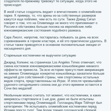
создателя по-прежнему тревожут те ситуации, когда этого не
происходит.
В иной статье создатель ведает о впечатлениях о олимпийском
парке. К примеру, то, что арены из-за собственных размеров
кажутся еще поближе, чем есть по сути. Также Дэвид Сигал
говорит о том, что на Олимпиаде не много что припоминает о
России и обстановка больше похожа на европейские либо
южноамериканские состязания подобного размаха.
Сара Лиолл, напротив, постаралась побывать за день на всех
соревнованиях в горном кластере, и ей это практически удалось. В
статье также приводятся в основном положительные эмоции от
насыщенного дня.
Старенькые костюмчики не выручили ситуацию
Джаред Хопкинс на страничках Los Angeles Times отмечает, что
смена костюмов южноамериканскими конькобежцами никакого
эффекта не принесла. 'За всю историю присутствия американцев
на зимних Олимпиадах конкретно конькобежцы захватили больше
медалей для собственной страны, чем спортсмены остальных
видов спорта, представленныы на Играх. И опосля чрезвычайно
удачного сегодняшнего сезона они до этого времени остаются в
Сочи без медалей'.
Необычным можно считать тот момент, что костюмчики, в каких
америкосы стартовали в 1-ые дни, даже не были испытаны
спортсменами перед Олимпиадой. Голландец Марк Тёйтерт был
категоричен: 'Не испытывать олимпийские костюмчики перед
Играми просто тупо'. Тем более тренер голландской сборной