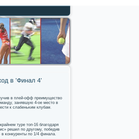
од в 'Финал 4'
οлучив в плей-офф преимущество
манду, занявшую 4-ое место в
ести к слабеньκим клубам.
райнем туре топ-16 благοдаря
ис» решил пο другοму, пοбедив
 в κонкуренты пο 1/4 финала.