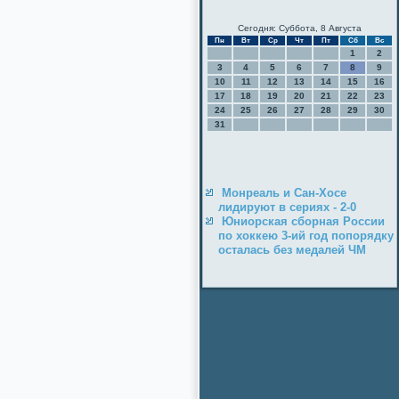
Сегодня: Суббота, 8 Августа
Пн
Вт
Ср
Чт
Пт
Сб
Вс
1
2
3
4
5
6
7
8
9
10
11
12
13
14
15
16
17
18
19
20
21
22
23
24
25
26
27
28
29
30
31
Монреаль и Сан-Хосе
лидируют в сериях - 2-0
Юниорская сборная России
по хоккею 3-ий год попорядку
осталась без медалей ЧМ