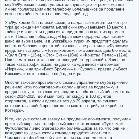
клуб «Фулхем» провёл увлекательную акцию: игроки команды
лично поблагодарили по телефону болельщиков за продление
сезонного абонемента на последующий год.
У «Фулхэма» был плохой сезон, и на данный момент, за четыре
тура до конца чемпионата английский клуб занимает 18 место в
таблице и является одним из кандидатов на вылет из премьер-
лиги. Недавняя победа над «Норвичем» подарила «дачникам»
шанс на выживание, и в ближайших турах им предстоит сделать
всё от себя зависящее, чтоб эти шансы не растаяли: «Фулхэму»
предстоит встреча с «Тоттенхэмом», пока занимающем 6-е место,
«Халл Сити» (13-е), «Сток Сити» (10-е) и «Кристал Пэлас» (12-е).
При всем этом отставание от соседей по турнирной таблице не
такое катастрофическое: на два очка «дачников» опережает
«Норвич», и на три «Вест Бромвич» и «Суонси», правда у «Вест
Бромвича» есть в запасе ещё одна игра.
Опосля такового провального сезона управление клуба приняло
решение: чтоб поблагодарить болельщиков за поддержку и
преданность, те, кто захотит продлить собственный абонемент на
сезон 2014-2015, до 9 мая получат скидку в 100 фунтов
стерлингов, а ежели сделают это до 29 апреля, то сумеют
сохранить за собой прошлогоднее место на трибуне «Крейвен
Коттедж».
И те, кто уже оставил заявку на продление абонемента, получили
приятный сюрприз: телефонный звонок от игроков «Фулхэма».
Футболисты лично благодарили болельщиков за то, что они не
покидают их, даже ежели команде придётся играться в
Чемпионате футбольной лиги, и призвали поддержать в