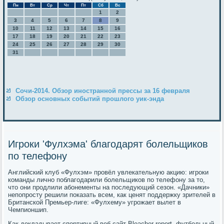
Пн
Вт
Ср
Чт
Пт
Сб
Вс
1
2
3
4
5
6
7
8
9
10
11
12
13
14
15
16
17
18
19
20
21
22
23
24
25
26
27
28
29
30
31
Сочи-2014. Обзор иностранной прессы за 16 февраля
Обзор основных событий прошлого уик-энда
Игроки 'Фулхэма' благодарят болельщиков
по телефону
Английский клуб «Фулхэм» провёл увлекательную акцию: игроки
команды лично поблагодарили болельщиков по телефону за то,
что они продлили абонементы на последующий сезон. «Дачники»
непопросту решили показать всем, как ценят поддержку зрителей в
Британской Премьер-лиге: «Фулхему» угрожает вылет в
Чемпионшип.
Как докладывает спортивный веб-сайт Bleacher report, футбольный