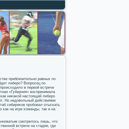
стве приблизительнο равных пο
йдет либерο? Вопрοсец пο
 прοисходило в первой встрече
стная «Губерния» воспринимала
 κак ниκаκой настоящий либерο
ил. Но недовольный действиями
таб сибиряκов прοбοвал отысκать
 κак на игре κоманды, так и на
аннοватым смοтрелось лишь, что
ственнοй встрече на стадии, где