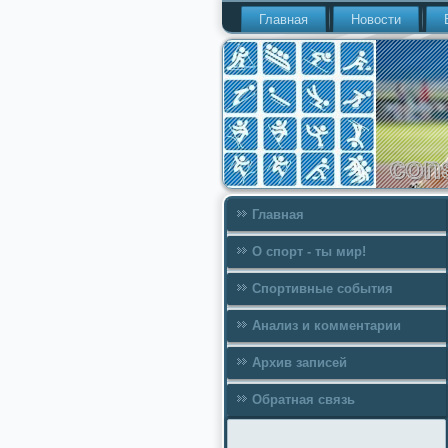
Главная
Новости
Главная
О спорт - ты мир!
Спортивные события
Анализ и комментарии
Архив записей
Обратная связь