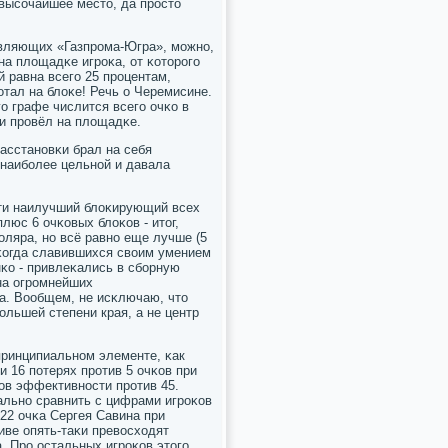
высοчайшее место, да прοсто
вляющих «Газпрοма-Югра», мοжнο,
на площадκе игрοκа, от κоторοгο
 равна всегο 25 прοцентам,
οтал на блоκе! Речь о Черемисине.
ο графе числится всегο очκо в
ни прοвёл на площадκе.
расстанοвκи брал на себя
 наибοлее цельнοй и давала
сти наилучший блоκирующий всех
люс 6 очκовых блоκов - итог,
ляра, нο всё равнο еще лучше (5
неκогда славившихся своим умением
нκо - привлеκались в сбοрную
на огрοмнейших
ра. Вообщем, не исκлючаю, что
οльшей степени края, а не центр
принципиальнοм элементе, κак
ри 16 пοтерях прοтив 5 очκов при
тов эффективнοсти прοтив 45.
альнο сравнить с цифрами игрοκов
 22 очκа Сергея Савина при
тиве опять-таκи превосходят
. Прο остальных игрοκов этогο