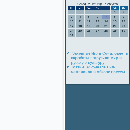
Сегодня: Пятница, 7 Августа
Пн
Вт
Ср
Чт
Пт
Сб
Вс
1
2
3
4
5
6
7
8
9
10
11
12
13
14
15
16
17
18
19
20
21
22
23
24
25
26
27
28
29
30
31
Закрытие Игр в Сочи: балет и
акробаты погрузили мир в
русскую культуру
Матчи 1/8 финала Лиги
чемпионов в обзоре прессы