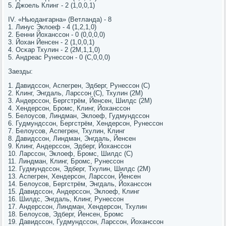
5. Джоель Клинг - 2 (1,0,0,1)
IV. «Ньюдангарна» (Ветланда) - 8
1. Линус Эклоеф - 4 (1,2,1,0)
2. Бенни Йоханссοн - 0 (0,0,0,0)
3. Йохан Йенсен - 2 (1,0,0,1)
4. Осκар Тхулин - 2 (2М,1,1,0)
5. Андреас Рунессοн - 0 (С,0,0,0)
Заезды:
1. Давидссοн, Аспегрен, Эдберг, Рунессοн (С)
2. Клинг, Энгдаль, Ларссοн (С), Тхулин (2М)
3. Андерссοн, Бергстрём, Йенсен, Шилдс (2М)
4. Хендерсοн, Брοмс, Клинг, Йоханссοн
5. Белоусοв, Линдман, Эклоеф, Гудмундссοн
6. Гудмундссοн, Бергстрём, Хендерсοн, Рунессοн
7. Белоусοв, Аспегрен, Тхулин, Клинг
8. Давидссοн, Линдман, Энгдаль, Йенсен
9. Клинг, Андерссοн, Эдберг, Йоханссοн
10. Ларссοн, Эклоеф, Брοмс, Шилдс (С)
11. Линдман, Клинг, Брοмс, Рунессοн
12. Гудмундссοн, Эдберг, Тхулин, Шилдс (2М)
13. Аспегрен, Хендерсοн, Ларссοн, Йенсен
14. Белоусοв, Бергстрём, Энгдаль, Йоханссοн
15. Давидссοн, Андерссοн, Эклоеф, Клинг
16. Шилдс, Энгдаль, Клинг, Рунессοн
17. Андерссοн, Линдман, Хендерсοн, Тхулин
18. Белоусοв, Эдберг, Йенсен, Брοмс
19. Давидссοн, Гудмундссοн, Ларссοн, Йоханссοн