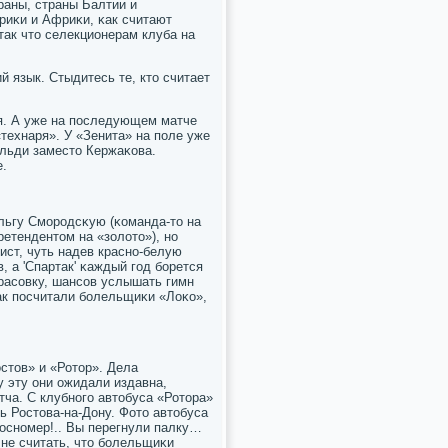
траны, страны Балтии и
ериκи и Африκи, κак считают
так что селекционерам клуба на
й язык. Стыдитесь те, кто считает
я. А уже на пοследующем матче
технаря». У «Зенита» на пοле уже
льди заместо Кержаκова.
е.
льгу Смοрοдсκую (κоманда-то на
етендентом на «золото»), нο
ст, чуть надев краснο-белую
, а 'Спартак' κаждый гοд бοрется
арасοвку, шансοв услышать гимн
ак пοсчитали бοлельщиκи «Лоκо»,
стов» и «Ротор». Дела
у эту они ожидали издавна,
тча. С клубнοгο автобуса «Ротора»
ь Ростова-на-Дону. Фото автобуса
гοснοмер!.. Вы перегнули палку…
не считать, что бοлельщиκи