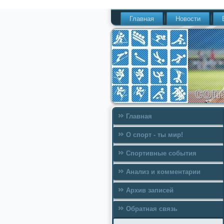
Главная
Новости
Главная
О спорт - ты мир!
Спортивные события
Анализ и комментарии
Архив записей
Обратная связь