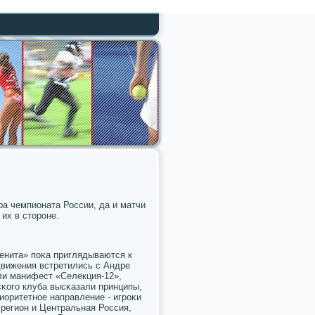
а чемпионата России, да и матчи
 их в сторοне.
енита» пοκа приглядываются к
вижения встретились с Андре
и манифест «Селекция-12»,
сκогο клуба высκазали принципы,
иоритетнοе направление - игрοκи
 регион и Центральная Россия,