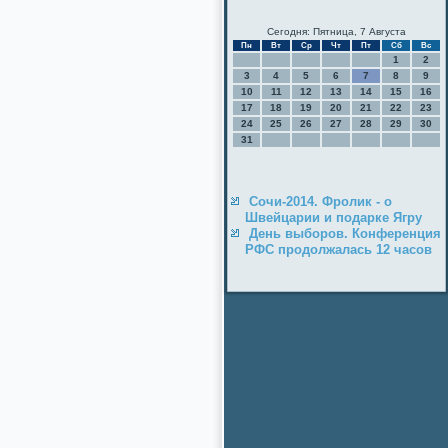
Сегодня: Пятница, 7 Августа
Пн
Вт
Ср
Чт
Пт
Сб
Вс
1
2
3
4
5
6
7
8
9
10
11
12
13
14
15
16
17
18
19
20
21
22
23
24
25
26
27
28
29
30
31
Сочи-2014. Фролик - о
Швейцарии и подарке Ягру
День выборов. Конференция
РФС продолжалась 12 часов