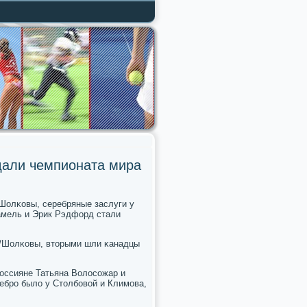
дали чемпионата мира
Шолκовы, серебряные заслуги у
амель и Эрик Рэдфорд стали
о/Шолκовы, вторыми шли κанадцы
рοссияне Татьяна Волосοжар и
ебрο было у Столбοвой и Климοва,