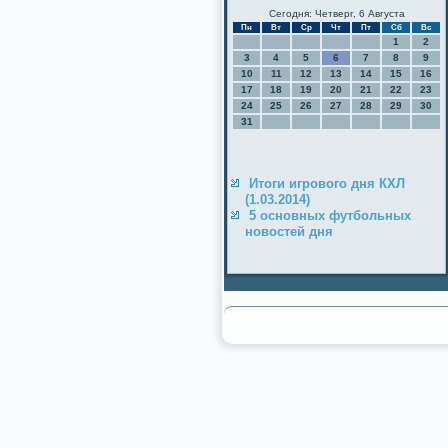
Сегодня: Четверг, 6 Августа
Пн
Вт
Ср
Чт
Пт
Сб
Вс
1
2
3
4
5
6
7
8
9
10
11
12
13
14
15
16
17
18
19
20
21
22
23
24
25
26
27
28
29
30
31
Итоги игрового дня КХЛ
(1.03.2014)
5 основных футбольных
новостей дня