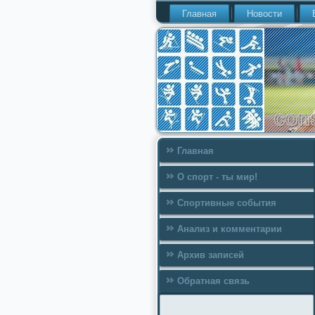
Главная
Новости
Главная
О спорт - ты мир!
Спортивные события
Анализ и комментарии
Архив записей
Обратная связь