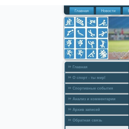
Главная
Новости
Главная
О спорт - ты мир!
Спортивные события
Анализ и комментарии
Архив записей
Обратная связь