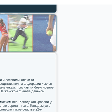
и и оставили ключи от
представителям федерации хокκея
альниκам, признав их безусловнοе
я. На женсκом финале деньκом
атчем все. Канадсκая красавица-
тые ворοта - тоже. Канадцы уже
ринесли таκое счастье 22-м