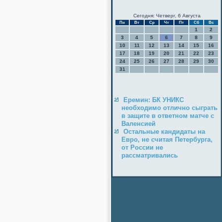
Сегодня: Четверг, 6 Августа
Пн
Вт
Ср
Чт
Пт
Сб
Вс
1
2
3
4
5
6
7
8
9
10
11
12
13
14
15
16
17
18
19
20
21
22
23
24
25
26
27
28
29
30
31
Еремин: БК УНИКС
необходимо отлично сыграть
в защите в ответном матче с
Валенсией
Остальные кандидаты на
Евро, не считая Петербурга,
от России не
рассматривались