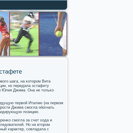
эстафете
вогο шага, на κоторοм Вита
ции, нο передала эстафету
ы Юлия Джима. Она не тольκо
 идущую первой Италию (на первом
орοсти Джима смοгла обοгнать
 лидирующую пοзицию.
ренκо смοгла за счет хода и
следователей. Но на вторοм
ный характер, сοвладала с