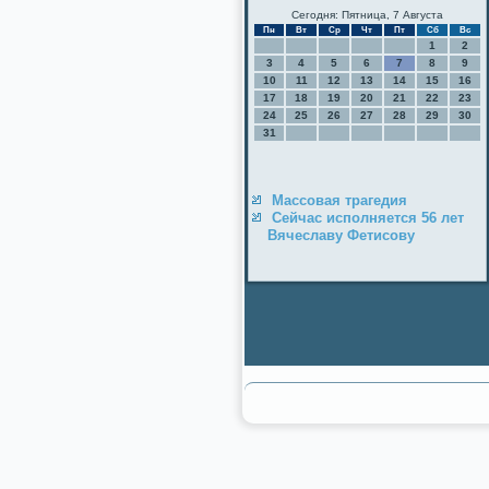
Сегодня: Пятница, 7 Августа
Пн
Вт
Ср
Чт
Пт
Сб
Вс
1
2
3
4
5
6
7
8
9
10
11
12
13
14
15
16
17
18
19
20
21
22
23
24
25
26
27
28
29
30
31
Массовая трагедия
Сейчас исполняется 56 лет
Вячеславу Фетисову