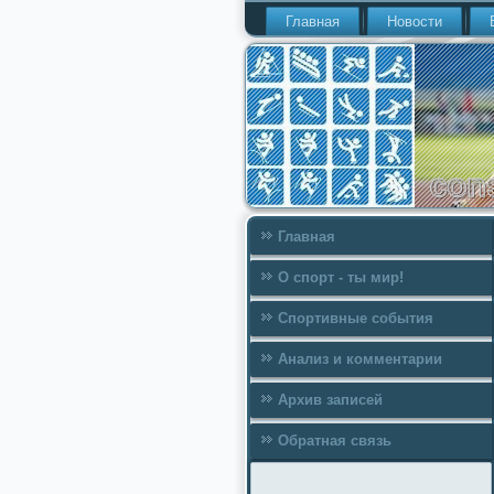
Главная
Новости
Главная
О спорт - ты мир!
Спортивные события
Анализ и комментарии
Архив записей
Обратная связь