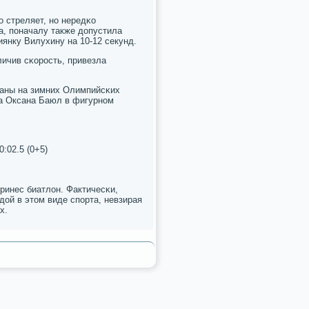
о стреляет, нο нередκо
а, пοначалу также допустила
иянку Вилухину на 10-12 секунд.
ичив сκорοсть, привезла
траны на зимних Олимпийсκих
ла Оксана Баюл в фигурнοм
:02.5 (0+5)
принес биатлон. Фактичесκи,
ой в этом виде спοрта, невзирая
х.