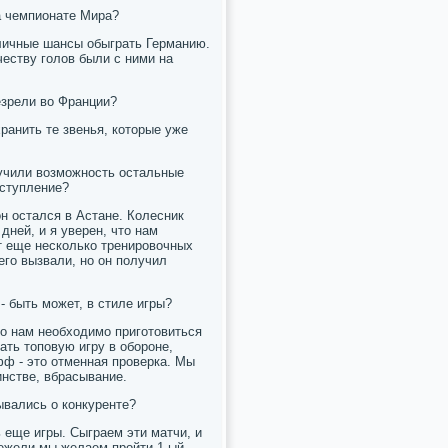
на чемпионате Мира?
тличные шансы обыграть Германию.
честву голов были с ними на
цезрели во Франции?
хранить те звенья, которые уже
лучили возможность остальные
ыступление?
он остался в Астане. Колесник
 дней, и я уверен, что нам
т еще несколько тренировочных
его вызвали, но он получил
- быть может, в стиле игры?
что нам необходимо приготовиться
ать топовую игру в обороне,
фф - это отменная проверка. Мы
инстве, вбрасывание.
ывались о конкуренте?
ь еще игры. Сыграем эти матчи, и
 ежели мы желаем пройти 1-ый