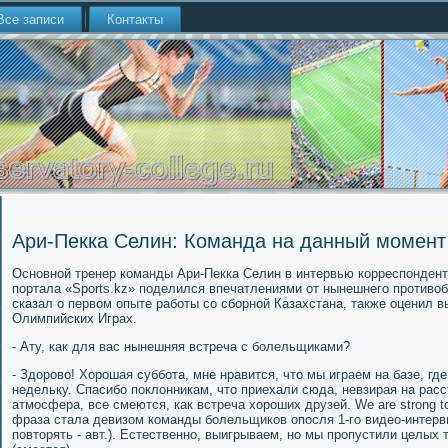
Все записи
Контакты
Ари-Пекка Селин: Команда на данный момен
Основной тренер команды Ари-Пекка Селин в интервью корреспонденту
портала «Sports.kz» поделился впечатлениями от нынешнего противоб
сказал о первом опыте работы со сборной Казахстана, также оценил 
Олимпийских Играх.
- Ату, как для вас нынешняя встреча с болельщиками?
- Здорово! Хорошая суббота, мне нравится, что мы играем на базе, г
недельку. Спасибо поклонникам, что приехали сюда, невзирая на расс
атмосфера, все смеются, как встреча хороших друзей. We are strong t
фраза стала девизом команды болельщиков опосля 1-го видео-интерв
повторять - авт.). Естественно, выигрываем, но мы пропустили целых