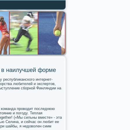
т в наилучшей форме
 республиканского интернет-
орства любителей и экспертов,
выступление сборной Финляндии на
де команда проводит последнюю
тояние и погоду. Теплая
ogether! («Мы сильны вместе» - эта
ью Селина, и сейчас он любит ее
 три шайбы, я недоволен сиим