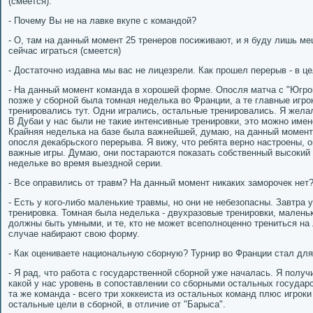
(смеется).
- Почему Вы не на лавке вкупе с командой?
- О, там на данный момент 25 тренеров посиживают, и я буду лишь ме
сейчас играться (смеется)
- Достаточно издавна мы вас не лицезрели. Как прошел перерыв - в ц
- На данный момент команда в хорошей форме. Опосля матча с "Югрой
позже у сборной была томная неделька во Франции, а те главные игрок
тренировались тут. Одни игрались, остальные тренировались. Я жела
В Дубаи у нас были не такие интенсивные тренировки, это можно имен
Крайняя неделька на базе была важнейшей, думаю, на данный момен
опосля декабрьского перерыва. Я вижу, что ребята верно настроены, 
важные игры. Думаю, они постараются показать собственный высоки
недельке во время выездной серии.
- Все оправились от травм? На данный момент никаких заморочек нет
- Есть у кого-либо маленькие травмы, но они не небезопасны. Завтра у
тренировка. Томная была неделька - двухразовые тренировки, малень
должны быть умными, и те, кто не может всеполноценно трениться на
случае набирают свою форму.
- Как оцениваете национальную сборную? Турнир во Франции стал для
- Я рад, что работа с государственной сборной уже началась. Я полу
какой у нас уровень в сопоставлении со сборными остальных государс
та же команда - всего три хоккеиста из остальных команд плюс игрок
остальные цели в сборной, в отличие от "Барыса".