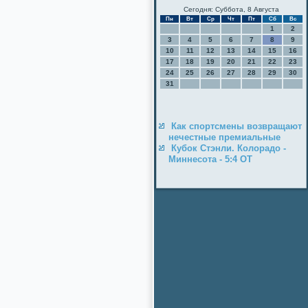
Сегодня: Суббота, 8 Августа
Пн
Вт
Ср
Чт
Пт
Сб
Вс
1
2
3
4
5
6
7
8
9
10
11
12
13
14
15
16
17
18
19
20
21
22
23
24
25
26
27
28
29
30
31
Как спортсмены возвращают
нечестные премиальные
Кубок Стэнли. Колорадо -
Миннесота - 5:4 ОТ