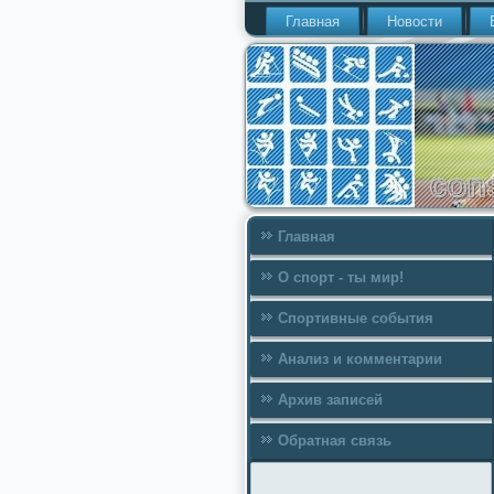
Главная
Новости
Главная
О спорт - ты мир!
Спортивные события
Анализ и комментарии
Архив записей
Обратная связь