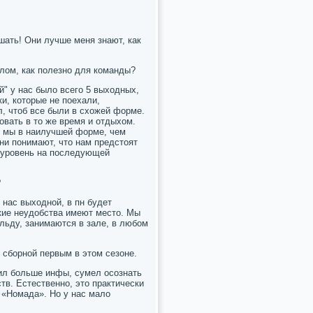
шать! Они лучше меня знают, как
елом, как полезно для команды?
" у нас было всего 5 выходных,
и, которые не поехали,
л, чтоб все были в схожей форме.
овать в то же время и отдыхом.
т мы в наилучшей форме, чем
они понимают, что нам предстоят
й уровень на последующей
?
 нас выходной, в пн будет
кие неудобства имеют место. Мы
 льду, занимаются в зале, в любом
 сборной первым в этом сезоне.
чил больше инфы, сумел осознать
тв. Естественно, это практически
и «Номада». Но у нас мало