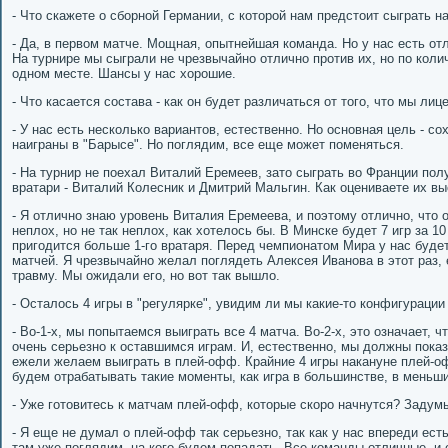
- Что скажете о сборной Германии, с которой нам предстоит сыграть 
- Да, в первом матче. Мощная, опытнейшая команда. Но у нас есть о
На турнире мы сыграли не чрезвычайно отлично против их, но по коли
одном месте. Шансы у нас хорошие.
- Что касается состава - как он будет различаться от того, что мы ли
- У нас есть несколько вариантов, естественно. Но основная цель - со
наиграны в "Барысе". Но поглядим, все еще может поменяться.
- На турнир не поехал Виталий Еремеев, зато сыграть во Франции по
вратари - Виталий Колесник и Дмитрий Мальгин. Как оцениваете их в
- Я отлично знаю уровень Виталия Еремеева, и поэтому отлично, что 
неплох, но не так неплох, как хотелось бы. В Минске будет 7 игр за 10
пригодится больше 1-го вратаря. Перед чемпионатом Мира у нас буде
матчей. Я чрезвычайно желал поглядеть Алексея Иванова в этот раз, 
травму. Мы ожидали его, но вот так вышло.
- Осталось 4 игры в "регулярке", увидим ли мы какие-то конфигурации 
- Во-1-х, мы попытаемся выиграть все 4 матча. Во-2-х, это означает, 
очень серьезно к оставшимся играм. И, естественно, мы должны показ
ежели желаем выиграть в плей-офф. Крайние 4 игры накануне плей-о
будем отрабатывать такие моменты, как игра в большинстве, в меньш
- Уже готовитесь к матчам плей-офф, которые скоро начнутся? Задум
- Я еще не думал о плей-офф так серьезно, так как у нас впереди ест
там уже поглядим, на кого будем попадать. Все команды отличные, и