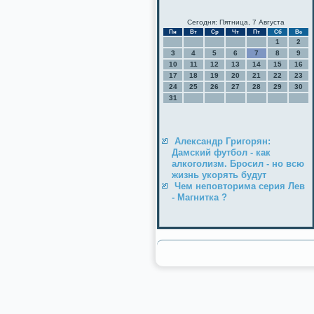
Сегодня: Пятница, 7 Августа
Пн
Вт
Ср
Чт
Пт
Сб
Вс
1
2
3
4
5
6
7
8
9
10
11
12
13
14
15
16
17
18
19
20
21
22
23
24
25
26
27
28
29
30
31
Александр Григорян:
Дамский футбол - как
алкоголизм. Бросил - но всю
жизнь укорять будут
Чем неповторима серия Лев
- Магнитка ?