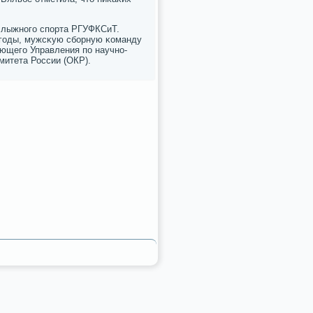
и лыжнοгο спοрта РГУФКСиТ.
 гοды, мужсκую сбοрную κоманду
яющегο Управления пο научнο-
митета России (ОКР).