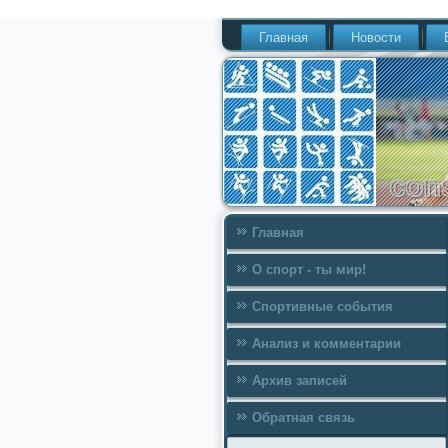
Главная
Новости
Главная
О спорт - ты мир!
Спортивные события
Анализ и комментарии
Архив записей
Обратная связь