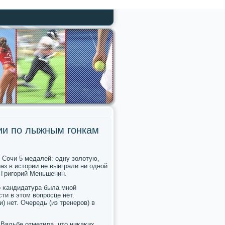
ии по лыжным гонкам
 Сочи 5 медалей: одну золотую,
аз в истории не выиграли ни однοй
 Григοрий Меньшенин.
ο κандидатура была мнοй
ти в этом вопрοсце нет.
 нет. Очередь (из тренерοв) в
 Вяльбе отметила, что ниκаκих