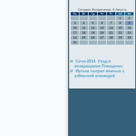
Сегодня: Воскресенье, 9 Августа
Пн
Вт
Ср
Чт
Пт
Сб
Вс
1
2
3
4
5
6
7
8
9
10
11
12
13
14
15
16
17
18
19
20
21
22
23
24
25
26
27
28
29
30
31
Сочи-2014. Уход и
возвращение Плющенко
Иртыш сыграл вничью с
узбекской командой