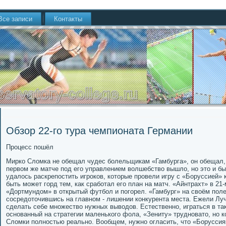
Все записи
Контакты
Обзор 22-го тура чемпионата Германии
Процесс пошёл
Мирко Сломка не обещал чудес болельщикам «Гамбурга», он обещал, 
первом же матче под его управлением волшебство вышло, но это и б
удалось раскрепостить игроков, которые провели игру с «Боруссией» 
быть может горд тем, как сработал его план на матч. «Айнтрахт» в 21-
«Дортмундом» в открытый футбол и погорел. «Гамбург» на своём пол
сосредоточившись на главном - лишении конкурента места. Ежели Луч
сделать себе множество нужных выводов. Естественно, играться в та
основанный на стратегии маленького фола, «Зениту» трудновато, но ко
Сломки полностью реально. Вообщем, нужно огласить, что «Боруссия