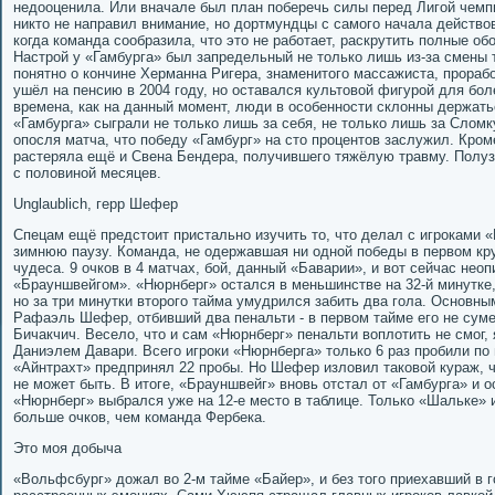
недооценила. Или вначале был план поберечь силы перед Лигой чемп
никто не направил внимание, но дортмундцы с самого начала действо
когда команда сообразила, что это не работает, раскрутить полные об
Настрой у «Гамбурга» был запредельный не только лишь из-за смены 
понятно о кончине Херманна Ригера, знаменитого массажиста, прорабо
ушёл на пенсию в 2004 году, но оставался культовой фигурой для бол
времена, как на данный момент, люди в особенности склонны держатьс
«Гамбурга» сыграли не только лишь за себя, не только лишь за Сломку
опосля матча, что победу «Гамбург» на сто процентов заслужил. Кром
растеряла ещё и Свена Бендера, получившего тяжёлую травму. Полуз
с половиной месяцев.
Unglaublich, герр Шефер
Спецам ещё предстоит пристально изучить то, что делал с игроками 
зимнюю паузу. Команда, не одержавшая ни одной победы в первом кру
чудеса. 9 очков в 4 матчах, бой, данный «Баварии», и вот сейчас нео
«Брауншвейгом». «Нюрнберг» остался в меньшинстве на 32-й минутке, 
но за три минутки второго тайма умудрился забить два гола. Основны
Рафаэль Шефер, отбивший два пенальти - в первом тайме его не сумел
Бичакчич. Весело, что и сам «Нюрнберг» пенальти воплотить не смог,
Даниэлем Давари. Всего игроки «Нюрнберга» только 6 раз пробили по 
«Айнтрахт» предпринял 22 пробы. Но Шефер изловил таковой кураж, ч
не может быть. В итоге, «Брауншвейг» вновь отстал от «Гамбурга» и о
«Нюрнберг» выбрался уже на 12-е место в таблице. Только «Шальке» 
больше очков, чем команда Фербека.
Это моя добыча
«Вольфсбург» дожал во 2-м тайме «Байер», и без того приехавший в 