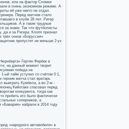
ионов, или на фактор Сломки
вали в очень экономном режиме. А
ороты ей уже никто не отдал.
тренера. Перед матчем стало
тавшего в клубе 28 лет. Ригер
ельщиков. А в такие трудные
я за знаки. Так что футболисты
, да и за Ригера. Клопп признал
е трёх очков «Боруссия»
ащитник пропустит не меньше 2-ух
«Нюрнберга» Гертян Фербек в
ге, на данный момент творит
писуемая победа на
1-ый тайм уступил со счётом 0:1,
м героем матча стал вратарь
 выиграть Кумбела, а во 2-м -
 японец Кийотаке спасовал перед
воротам конкурента, тогда как
то пробить его было фактически
стальных соперников, а
и «Бавария» набрали в 2014 году
город «народного автомобиля» в