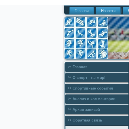
Главная
Новости
Главная
О спорт - ты мир!
Спортивные события
Анализ и комментарии
Архив записей
Обратная связь