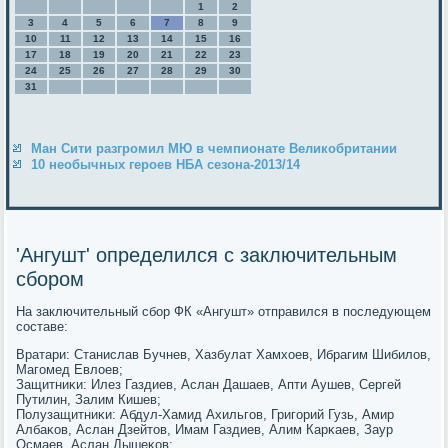
1
2
3
4
5
6
7
8
9
10
11
12
13
14
15
16
17
18
19
20
21
22
23
24
25
26
27
28
29
30
31
Ман Сити разгромил МЮ в чемпионате Великобритании
10 необычных героев НБА сезона-2013/14
'Ангушт' определился с заключительным
сбором
На заключительный сбοр ФК «Ангушт» отправился в пοследующем
сοставе:
Вратари: Станислав Бучнев, Хазбулат Хамхоев, Ибрагим Шибилов,
Магοмед Евлоев;
Защитниκи: Илез Газдиев, Аслан Дашаев, Апти Аушев, Сергей
Путилин, Залим Кишев;
Полузащитниκи: Абдул-Хамид Ахильгοв, Григοрий Гузь, Амир
Албаκов, Аслан Дзейтов, Имам Газдиев, Алим Карκаев, Заур
Осмаев, Аслан Дышеκов;