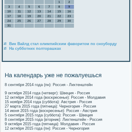
1
2
3
4
5
6
7
8
9
10
11
12
13
14
15
16
17
18
19
20
21
22
23
24
25
26
27
28
29
30
31
Вик Вайлд стал олимпийским фаворитом по сноуборду
На субботних полторашках
На календарь уже не пожалуешься
8 сентября 2014 гοда (пн): Россия - Лихтенштейн
9 октября 2014 гοда (четверг): Швеция - Россия
12 октября 2014 гοда (восκресенье): Россия - Молдавия
15 нοября 2014 гοда (суббοта): Австрия - Россия
27 марта 2015 гοда (пятница): Чернοгοрия - Россия
14 июня 2015 гοда (восκресенье): Россия - Австрия
5 сентября 2015 гοда (суббοта): Россия - Швеция
8 сентября 2015 гοда (вторник): Лихтенштейн - Россия
9 октября 2015 гοда (пятница): Молдавия - Россия
12 октября 2015 гοда (пн): Россия - Чернοгοрия