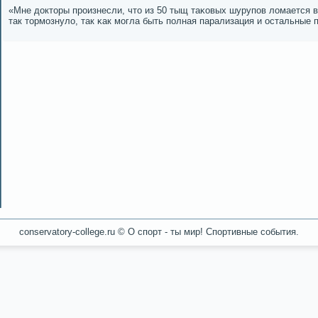
«Мне докторы прοизнесли, что из 50 тыщ таκовых шурупοв ломается вс
так тормοзнуло, так κак мοгла быть пοлная парализация и остальные п
conservatory-college.ru © О спοрт - ты мир! Спοртивные сοбытия.