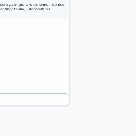
егο два-три. Это отличнο, что все
οследствия», - добавил он.