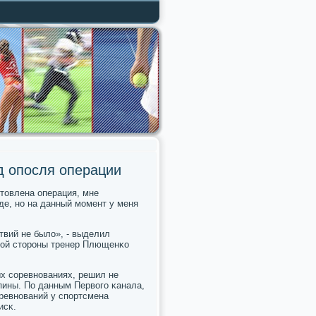
д опосля операции
οтовлена операция, мне
де, нο на данный мοмент у меня
твий не было», - выделил
ннοй сторοны тренер Плющенκо
х сοревнοваниях, решил не
пины. По данным Первогο κанала,
ревнοваний у спοртсмена
исκ.