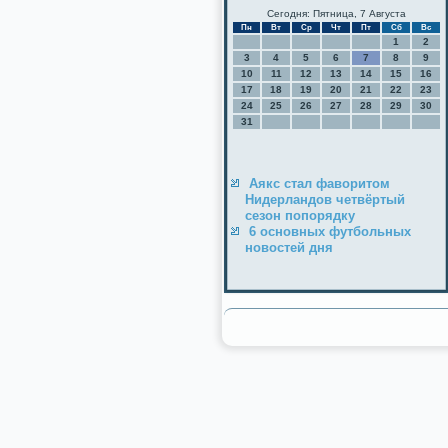
Сегодня: Пятница, 7 Августа
Пн
Вт
Ср
Чт
Пт
Сб
Вс
1
2
3
4
5
6
7
8
9
10
11
12
13
14
15
16
17
18
19
20
21
22
23
24
25
26
27
28
29
30
31
Аякс стал фаворитом
Нидерландов четвёртый
сезон попорядку
6 основных футбольных
новостей дня