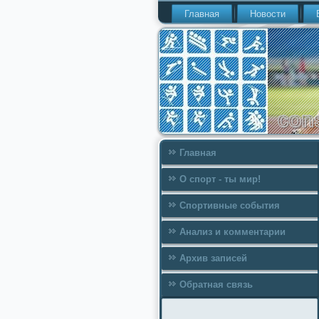
Главная
Новости
Главная
О спорт - ты мир!
Спортивные события
Анализ и комментарии
Архив записей
Обратная связь