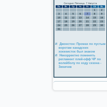
Сегодня: Пятница, 7 Августа
Пн
Вт
Ср
Чт
Пт
Сб
Вс
1
2
3
4
5
6
7
8
9
10
11
12
13
14
15
16
17
18
19
20
21
22
23
24
25
26
27
28
29
30
31
Джонстон: Промах по пустым
воротам канадских
хоккеисток был знаком
Некорректно поменять
регламент плей-офф ЧР по
волейболу по ходу сезона -
Зиничев