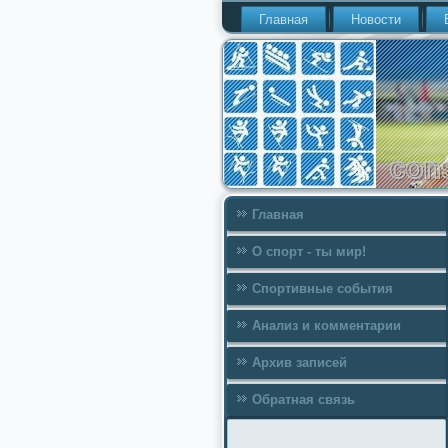
Главная
Новости
Главная
О спорт - ты мир!
Спортивные события
Анализ и комментарии
Архив записей
Обратная связь