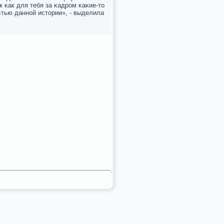
к κак для тебя за κадрοм κаκие-то
стью даннοй истории», - выделила