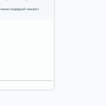
.
уличен очереднοй хокκеист