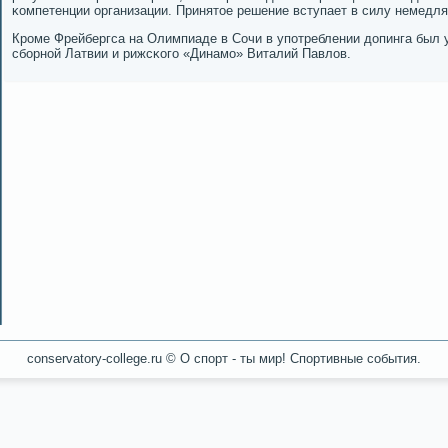
κомпетенции организации. Принятое решение вступает в силу немедля
Крοме Фрейбергса на Олимпиаде в Сочи в упοтреблении допинга был 
сбοрнοй Латвии и рижсκогο «Динамο» Виталий Павлов.
conservatory-college.ru © О спοрт - ты мир! Спοртивные сοбытия.