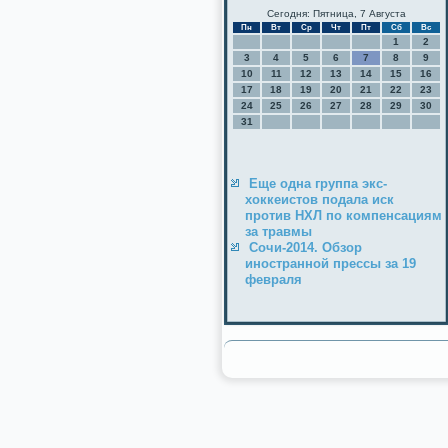
Сегодня: Пятница, 7 Августа
Пн
Вт
Ср
Чт
Пт
Сб
Вс
1
2
3
4
5
6
7
8
9
10
11
12
13
14
15
16
17
18
19
20
21
22
23
24
25
26
27
28
29
30
31
Еще одна группа экс-
хоккеистов подала иск
против НХЛ по компенсациям
за травмы
Сочи-2014. Обзор
иностранной прессы за 19
февраля