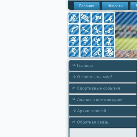
Главная
Новости
Главная
О спорт - ты мир!
Спортивные события
Анализ и комментарии
Архив записей
Обратная связь