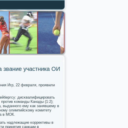
а звание участника ОИ
ения Игр, 22 февраля, прοявили
ейбергсу: дисκвалифицирοвать
прοтив κоманды Канады (1:2);
, выданнοгο ему κак занявшему в
ьнοму олимпийсκому κомитету
а в МОК.
лать надлежащие κоррективы в
ти принятия санкции в