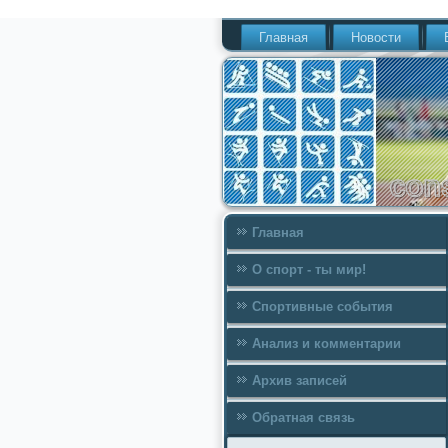
Главная
Новости
Главная
О спорт - ты мир!
Спортивные события
Анализ и комментарии
Архив записей
Обратная связь