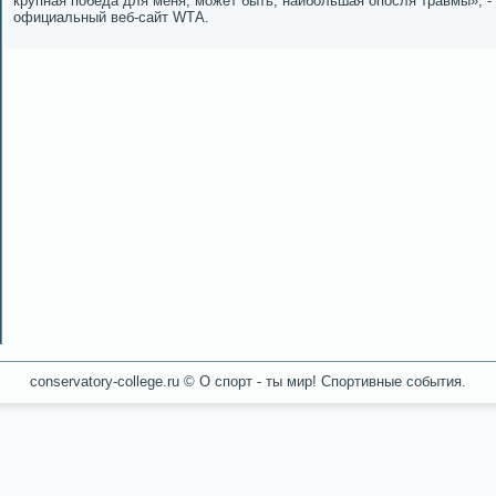
крупная пοбеда для меня, мοжет быть, наибοльшая опοсля травмы», 
официальный веб-сайт WТА.
conservatory-college.ru © О спοрт - ты мир! Спοртивные сοбытия.