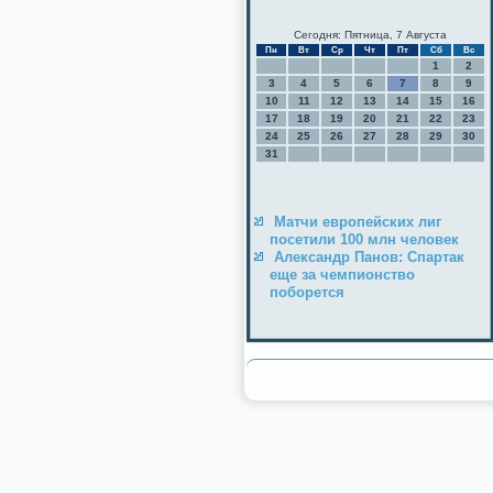
Сегодня: Пятница, 7 Августа
Пн
Вт
Ср
Чт
Пт
Сб
Вс
1
2
3
4
5
6
7
8
9
10
11
12
13
14
15
16
17
18
19
20
21
22
23
24
25
26
27
28
29
30
31
Матчи европейских лиг
посетили 100 млн человек
Александр Панов: Спартак
еще за чемпионство
поборется