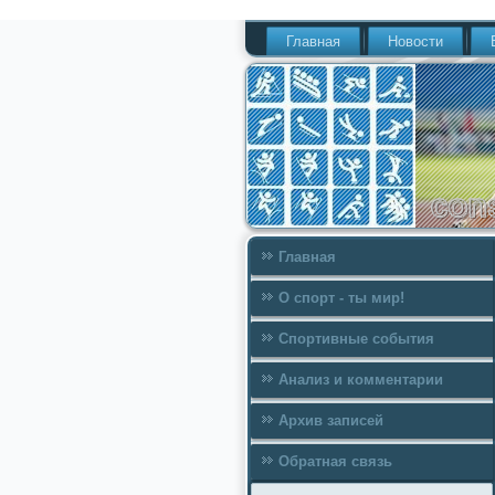
Главная
Новости
Главная
О спорт - ты мир!
Спортивные события
Анализ и комментарии
Архив записей
Обратная связь