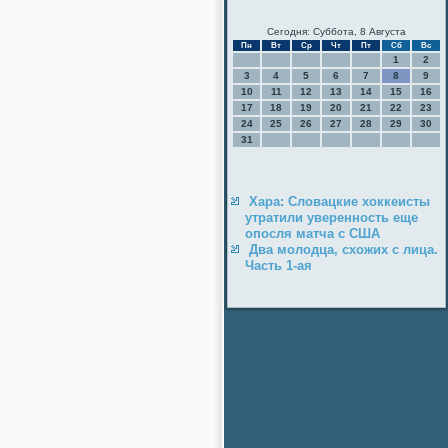
Сегодня: Суббота, 8 Августа
Пн
Вт
Ср
Чт
Пт
Сб
Вс
1
2
3
4
5
6
7
8
9
10
11
12
13
14
15
16
17
18
19
20
21
22
23
24
25
26
27
28
29
30
31
Хара: Словацкие хоккеисты
утратили уверенность еще
опосля матча с США
Два молодца, схожих с лица.
Часть 1-ая