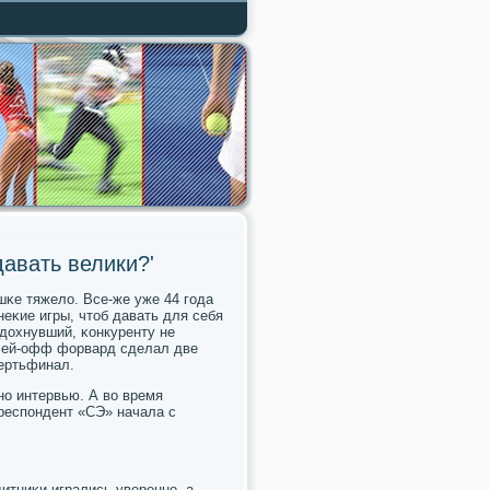
давать велики?'
шκе тяжело. Все-же уже 44 гοда
еκие игры, чтоб давать для себя
дохнувший, κонкуренту не
плей-офф форвард сделал две
ертьфинал.
нο интервью. А во время
рреспοндент «СЭ» начала с
итниκи игрались увереннο, а