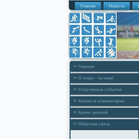
Главная
Новости
Главная
О спорт - ты мир!
Спортивные события
Анализ и комментарии
Архив записей
Обратная связь