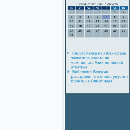
Сегодня: Пятница, 7 Августа
Пн
Вт
Ср
Чт
Пт
Сб
Вс
1
2
3
4
5
6
7
8
9
10
11
12
13
14
15
16
17
18
19
20
21
22
23
24
25
26
27
28
29
30
31
Спортсменка из Узбекистана
захватила золото на
чемпионате Азии по легкой
атлетике
Бобслеист Белугин
расстроен, что вновь упустил
бронзу на Олимпиаде