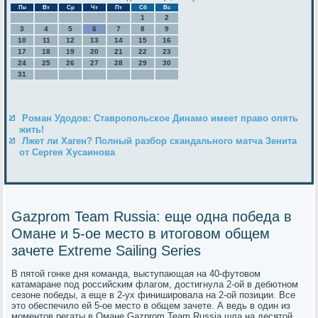
Пн
Вт
Ср
Чт
Пт
Сб
Вс
1
2
3
4
5
6
7
8
9
10
11
12
13
14
15
16
17
18
19
20
21
22
23
24
25
26
27
28
29
30
31
Роман Удодов: Ставропольское Динамо имеет право опять
жить!
Лжет ли Хаген? Полный разбор скандального матча Зенита
от Сергея Хусаинова
Gazprom Team Russia: еще одна победа в
Омане и 5-ое место в итоговом общем
зачете Extreme Sailing Series
В пятой гонке дня команда, выступающая на 40-футовом
катамаране под российским флагом, достигнула 2-ой в дебютном
сезоне победы, а еще в 2-ух финишировала на 2-ой позиции. Все
это обеспечило ей 5-ое место в общем зачете. А ведь в один из
моментов регаты в Омане Gazprom Team Russia шла на десятой