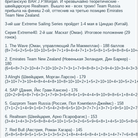
британскую BAR J.P.Morgan. И чрезвычайно теоретические -
швейцарскую Realteam. Вышло же - всех троих! Team Russia
прибыла на финиш 2-ой, оттеснив на третью позицию Emirates
Team New Zealand.
3-ий шаг Extreme Sailing Series пройдет 1-4 мая в Циндао (Китай).
Серия Extreme40. 2-й шаг. Маскат (Оман). Итоговое положение (29
гонок).
1. The Wave (Оман, управляющий Ли Макмиллан) - 188 баллов
(8+7+6+2+5+6+10+10+5+9+7+1+9+4+4+7+1+3+5+8+1+5+9+8+8+6+10+4
2. Emirates Team New Zealand (Новенькая Зеландия, Дин Баркер) -
180
(6+6+8+7+2+10+4+7+10+10+2+7+3+1+7+9+8+8+1+2+9+4+10+3+4+3+3+
3 Alinghi (Швейцария, Морган Ларсон) - 179
(3+10+7+3+10+4+8+4+4+8+10+8+10+10+2+1+5+2+10+10+4+10+5+2+1+
4. SAP (Дания, Йес Грам-Хансен) - 176
(10+2+9+6+8+7+6+3+1+7+9+3+6+8+6+1+9+4+4+9+10+9+8+6+1+8+4+2+
5. Gazprom Team Russia (Россия, Пол Кэмпбелл-Джеймс) - 158
(7+1+2+1+4+9+1+6+7+5+4+2+8+6+5+10+3+7+7+1+3+7+1+9+5+10+2+7+
6. Realteam (Швейцария, Арно Псарофагис) - 153
(3+4+1+4+3+2+5+8+8+4+5+10+1+5+3+2+6+5+9+6+8+1+4+5+10+5+8+6+
7. Red Bull (Австрия, Роман Хагара) - 145
(5+8+5+8+9+5+1+5+3+1+3+5+2+1+8+4+4+6+8+4+1+8+1+4+7+7+6+8+8