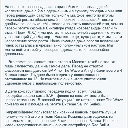
На волосок от непопадания в призы был и новозеландский
коллектив: даже с 2-мя одержанными в субботу победами они шли
перед решающим стартом только 4-ыми. 2-ое место по итогам
оманской регаты обеспечила 3-я позиция в решающей гонке и
двойные за нее очки. «Мы желали показать наилучший итог, чем на
первой регате сезона в Сингапуре (тогда новозеландцы стали 4-
ыми. - Прим. Л.Х.) и мы достигли поставленной задачки, - отметил
управляющий Дин Баркер. - Нам есть еще, куда расти, и мы знаем
направление этого роста. Наша команда даже опосля неудачных
гонок оставалась в чрезвычайно положительном настрое. Мы
могли войти в тройку призеров, сделали это и чрезвычайно
довольны».
…Эта самая решающая гонка стала в Маскате такой не только
лишь словестно, да и на самом деле. Перед ее стартом
фаворитом шла датская SAP, но The Wave и Alinghi были всего в 4
баллах сзади. Труднее была задачка у новозеландцев,
отстававших на 12. Но конкретно они в итоге употребляли
удвоение очков с наибольшей полезностью.
В деле конструктивного передела подия, всем, правда,
посодействовала сама SAP - финиш на шестом месте был
непростительным. В таковой ситуации 1-ое место в гонке The Wave
привело ее и к победе на регате Extreme Sailing Series.
Непревзойденно пользовалась крайним шансом сделать лучше
положение и Gazprom Team Russia. Команда размещалась на
восьмом месте, но соперники были совершенно близки. Россияне
имели теоретические шансы обойти австрийскую Red Bull и