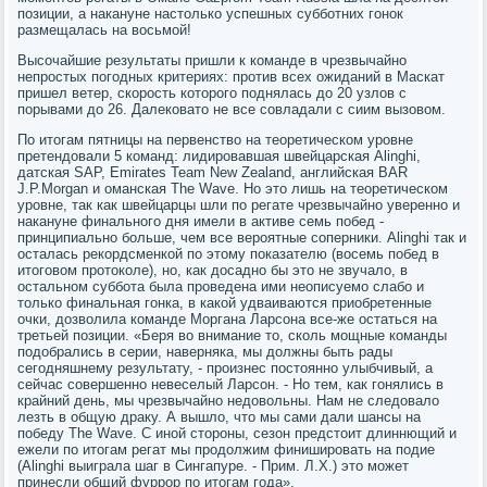
позиции, а накануне настолько успешных субботних гонок
размещалась на восьмой!
Высочайшие результаты пришли к команде в чрезвычайно
непростых погодных критериях: против всех ожиданий в Маскат
пришел ветер, скорость которого поднялась до 20 узлов с
порывами до 26. Далековато не все совладали с сиим вызовом.
По итогам пятницы на первенство на теоретическом уровне
претендовали 5 команд: лидировавшая швейцарская Alinghi,
датская SAP, Emirates Team New Zealand, английская BAR
J.P.Morgan и оманская The Wave. Но это лишь на теоретическом
уровне, так как швейцарцы шли по регате чрезвычайно уверенно и
накануне финального дня имели в активе семь побед -
принципиально больше, чем все вероятные соперники. Alinghi так и
осталась рекордсменкой по этому показателю (восемь побед в
итоговом протоколе), но, как досадно бы это не звучало, в
остальном суббота была проведена ими неописуемо слабо и
только финальная гонка, в какой удваиваются приобретенные
очки, дозволила команде Моргана Ларсона все-же остаться на
третьей позиции. «Беря во внимание то, сколь мощные команды
подобрались в серии, наверняка, мы должны быть рады
сегодняшнему результату, - произнес постоянно улыбчивый, а
сейчас совершенно невеселый Ларсон. - Но тем, как гонялись в
крайний день, мы чрезвычайно недовольны. Нам не следовало
лезть в общую драку. А вышло, что мы сами дали шансы на
победу The Wave. С иной стороны, сезон предстоит длиннющий и
ежели по итогам регат мы продолжим финишировать на подие
(Alinghi выиграла шаг в Сингапуре. - Прим. Л.Х.) это может
принесли общий фуррор по итогам года».