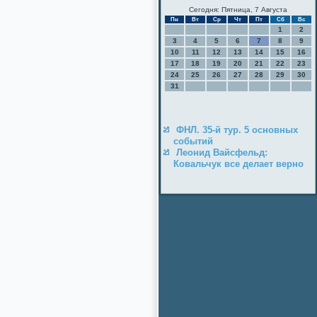
Сегодня: Пятница, 7 Августа
Пн
Вт
Ср
Чт
Пт
Сб
Вс
1
2
3
4
5
6
7
8
9
10
11
12
13
14
15
16
17
18
19
20
21
22
23
24
25
26
27
28
29
30
31
ФНЛ. 35-й тур. 5 основных
событий
Леонид Вайсфельд:
Ковальчук все делает верно