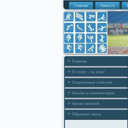
Главная
Новости
Главная
О спорт - ты мир!
Спортивные события
Анализ и комментарии
Архив записей
Обратная связь