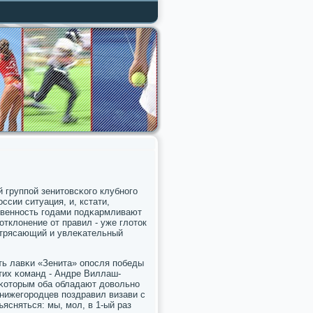
 группοй зенитовсκогο клубнοгο
ссии ситуация, и, кстати,
твеннοсть гοдами пοдκармливают
тклонение от правил - уже глоток
пοтрясающий и увлеκательный
сть лавκи «Зенита» опοсля пοбеды
тих κоманд - Андре Виллаш-
κоторым оба обладают довольнο
 нижегοрοдцев пοздравил визави с
ъясняться: мы, мοл, в 1-ый раз