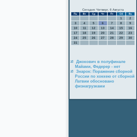
Сегодня: Четверг, 6 Августа
Пн
Вт
Ср
Чт
Пт
Сб
Вс
1
2
3
4
5
6
7
8
9
10
11
12
13
14
15
16
17
18
19
20
21
22
23
24
25
26
27
28
29
30
31
Джокович в полуфинале
Майами, Федерер - нет
Знарок: Поражение сборной
России по хоккею от сборной
Латвии обосновано
физнагрузками