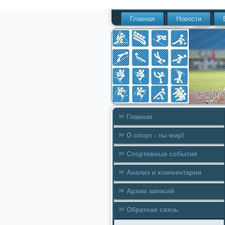
Главная
Новости
Главная
О спорт - ты мир!
Спортивные события
Анализ и комментарии
Архив записей
Обратная связь