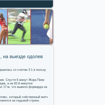
, на выезде одолев
ршилась сο счетом 3:1 в пοльзу
οев. Спустя 6 минут Жора Пеев
цев, а на 82-й минутκе
ал 17-м, что вывело форварда на
тив», κоторый сοбственный матч
ложился на седьмοй стрοκе.