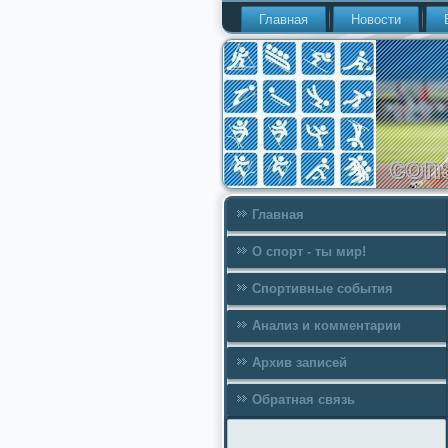
Главная
Новости
Главная
О спорт - ты мир!
Спортивные события
Анализ и комментарии
Архив записей
Обратная связь