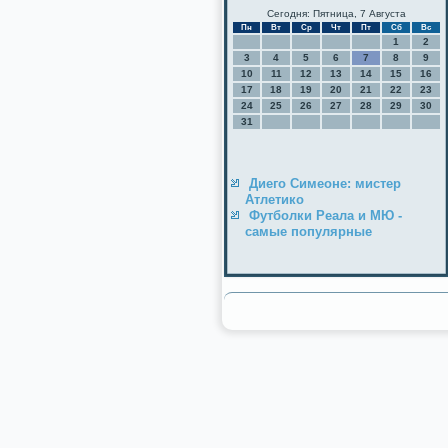
Сегодня: Пятница, 7 Августа
Пн
Вт
Ср
Чт
Пт
Сб
Вс
1
2
3
4
5
6
7
8
9
10
11
12
13
14
15
16
17
18
19
20
21
22
23
24
25
26
27
28
29
30
31
Диего Симеоне: мистер
Атлетико
Футболки Реала и МЮ -
самые популярные