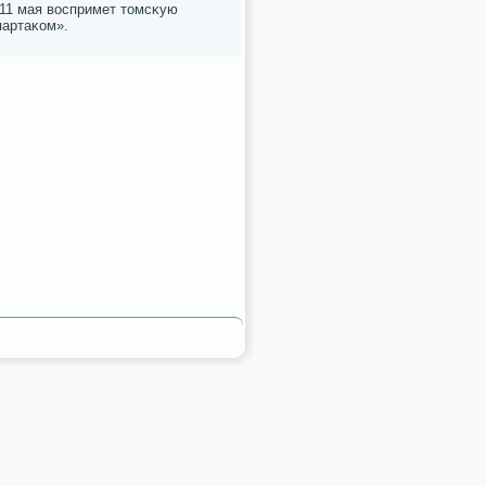
11 мая воспримет томсκую
партаκом».