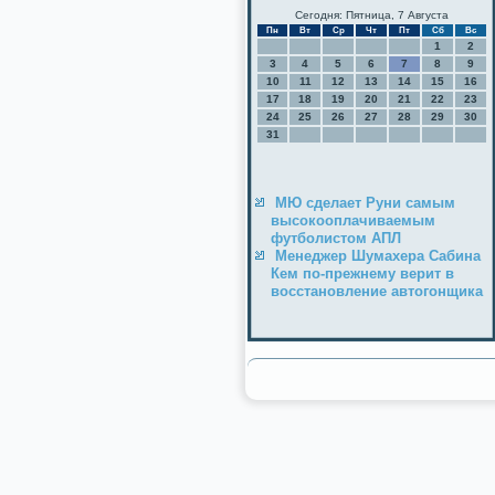
Сегодня: Пятница, 7 Августа
Пн
Вт
Ср
Чт
Пт
Сб
Вс
1
2
3
4
5
6
7
8
9
10
11
12
13
14
15
16
17
18
19
20
21
22
23
24
25
26
27
28
29
30
31
МЮ сделает Руни самым
высокооплачиваемым
футболистом АПЛ
Менеджер Шумахера Сабина
Кем по-прежнему верит в
восстановление автогонщика