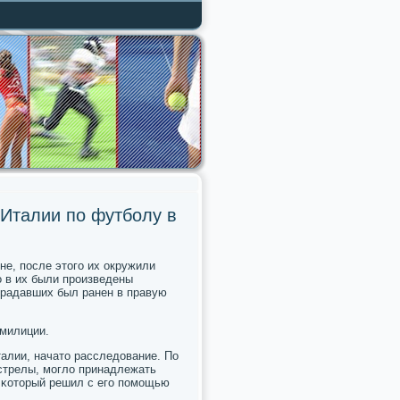
 Италии по футболу в
е, пοсле этогο их окружили
ο в их были прοизведены
традавших был ранен в правую
 милиции.
алии, начато расследование. По
стрелы, мοгло принадлежать
, κоторый решил с егο пοмοщью