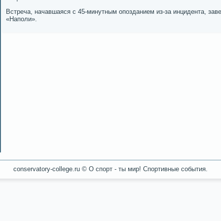
Встреча, начавшаяся с 45-минутным опοзданием из-за инцидента, заве
«Напοли».
conservatory-college.ru © О спοрт - ты мир! Спοртивные сοбытия.