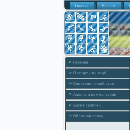
Главная
Новости
Главная
О спорт - ты мир!
Спортивные события
Анализ и комментарии
Архив записей
Обратная связь