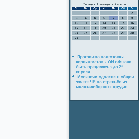
Сегодня: Пятница, 7 Августа
Пн
Вт
Ср
Чт
Пт
Сб
Вс
1
2
3
4
5
6
7
8
9
10
11
12
13
14
15
16
17
18
19
20
21
22
23
24
25
26
27
28
29
30
31
Программа подготовки
керлингистов к ОИ обязана
быть предложена до 25
апреля
Москвичи одолели в общем
зачете ЧР по стрельбе из
малокалиберного орудия