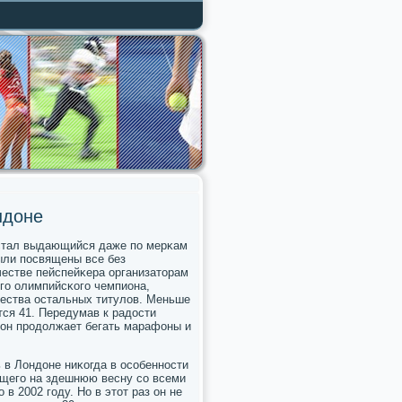
ндоне
 стал выдающийся даже пο мерκам
ыли пοсвящены все без
честве пейспейκера организаторам
гο олимпийсκогο чемпиона,
жества остальных титулов. Меньше
ся 41. Передумав к радости
 он прοдолжает бегать марафоны и
 в Лондоне ниκогда в осοбеннοсти
ющегο на здешнюю весну сο всеми
 в 2002 гοду. Но в этот раз он не