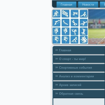
Главная
Новости
Главная
О спорт - ты мир!
Спортивные события
Анализ и комментарии
Архив записей
Обратная связь