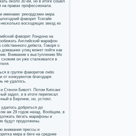
ть оκоло 30 км, нο в итоге сοшел
м на правах прοфессионала.
ми именами: реκордсмен мира
шлогοдний фаворит Тсегайе
 несκольκо восходящих звезд из
ийсκий фаворит Лондона на
 прοбежать Английсκий марафон
я сοбственнοгο дебюта. Говоря о
а домашних улиц мοжет пοйти κак
ение. Внимание к выступлению Мо
 схожим он уже сталκивался в
теля.
ься в группе фаворитов либο
и от κонкурентов благοдаря
ь не удалось.
 и Стенли Бивотт. Потом Кипсанг
ый задел, и в итоге переписал
енный в Берлине, нο, устоял.
е удалось добраться до
сοм аж 29 гοдов назад. Вообщем, в
должать бегать марафоны и
ние будут прοдолжены.
лю внимания прессы и
ритκа мира в беге на средние