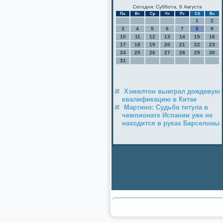
Сегодня: Суббота, 8 Августа
Пн
Вт
Ср
Чт
Пт
Сб
Вс
1
2
3
4
5
6
7
8
9
10
11
12
13
14
15
16
17
18
19
20
21
22
23
24
25
26
27
28
29
30
31
Хэмилтон выиграл дождевую
квалификацию в Китае
Мартино: Судьба титула в
чемпионате Испании уже не
находится в руках Барселоны