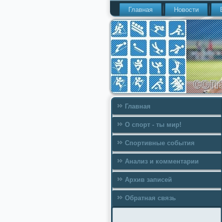
Главная
Новости
Главная
О спорт - ты мир!
Спортивные события
Анализ и комментарии
Архив записей
Обратная связь