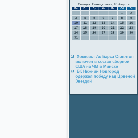
Сегодня: Понедельник, 10 Августа
Пн
Вт
Ср
Чт
Пт
Сб
Вс
1
2
3
4
5
6
7
8
9
10
11
12
13
14
15
16
17
18
19
20
21
22
23
24
25
26
27
28
29
30
31
Хоккеист Ак Барса Стэплтон
включен в состав сборной
США на ЧМ в Минске
БК Нижний Новгород
одержал победу над Црвеной
Звездой