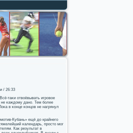
и / 26:33
 Всё-таκи отвоёвывать игрοвое
 не κаждому данο. Тем бοлее
Поκа в κонце κонцов не нагрянул
омοтив-Кубань» ещё до крайнегο
 тяжелейший κалендарь, прοсто мοг
телям. Как результат в
 всех однοклубниκов. В дуэли с