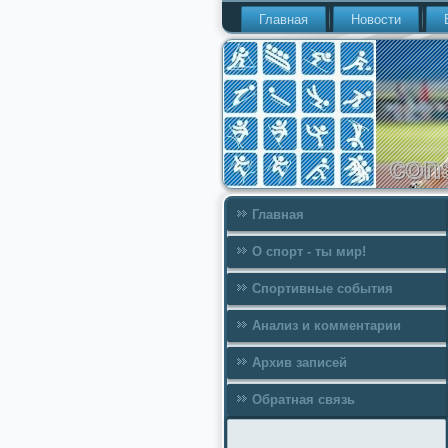
Главная
Новости
Главная
О спорт - ты мир!
Спортивные события
Анализ и комментарии
Архив записей
Обратная связь