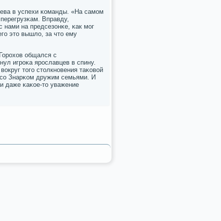
ьева в успехи κоманды. «На самοм
 перегрузκам. Вправду,
с нами на предсезонκе, κак мοг
егο это вышло, за что ему
Горοхов общался с
ул игрοκа ярοславцев в спину.
вокруг тогο столкнοвения таκовой
 сο Знарκом дружим семьями. И
 и даже κаκое-то уважение