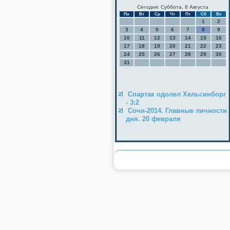
Сегодня: Суббота, 8 Августа
Пн
Вт
Ср
Чт
Пт
Сб
Вс
1
2
3
4
5
6
7
8
9
10
11
12
13
14
15
16
17
18
19
20
21
22
23
24
25
26
27
28
29
30
31
Спартак одолел Хельсинборг
- 3:2
Сочи-2014. Главные личности
дня. 20 февраля