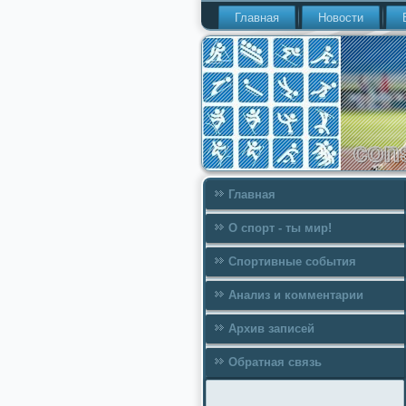
Главная
Новости
Главная
О спорт - ты мир!
Спортивные события
Анализ и комментарии
Архив записей
Обратная связь