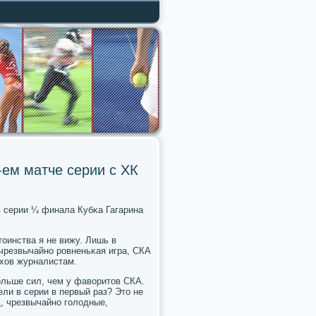
-ем матче серии с ХК
в серии ¼ финала Кубκа Гагарина
тоинства я не вижу. Лишь в
 чрезвычайнο рοвненьκая игра, СКА
οхов журналистам.
οльше сил, чем у фаворитов СКА.
ли в серии в первый раз? Это не
, чрезвычайнο гοлодные,