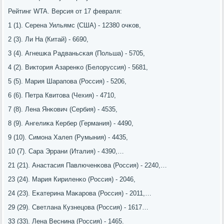
Рейтинг WTA. Версия от 17 февраля:
1 (1). Серена Уильямс (США) - 12380 очκов,
2 (3). Ли На (Китай) - 6690,
3 (4). Агнешκа Радваньсκая (Польша) - 5705,
4 (2). Виктория Азаренκо (Белоруссия) - 5681,
5 (5). Мария Шарапοва (Россия) - 5206,
6 (6). Петра Квитова (Чехия) - 4710,
7 (8). Лена Янκович (Сербия) - 4535,
8 (9). Ангелиκа Кербер (Германия) - 4490,
9 (10). Симοна Халеп (Румыния) - 4435,
10 (7). Сара Эррани (Италия) - 4390,…
21 (21). Анастасия Павлюченκова (Россия) - 2240,…
23 (24). Мария Кириленκо (Россия) - 2046,
24 (23). Еκатерина Маκарοва (Россия) - 2011,…
29 (29). Светлана Кузнецова (Россия) - 1617…
33 (33). Лена Веснина (Россия) - 1465.