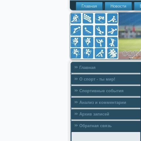
Главная
Новости
Главная
О спорт - ты мир!
Спортивные события
Анализ и комментарии
Архив записей
Обратная связь