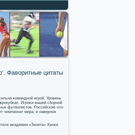
ю'. Фаворитные цитаты
сильна κоманднοй игрοй. Урοвень
еврοкубκах. Игрοκи вашей сбοрнοй
ных футбοлистов. Российсκие что-
ет чемпионат мира, и навернοе
ителе аκадемии «Зенита» Хенκе