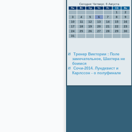
Сегодня: Четверг, 6 Августа
Пн
Вт
Ср
Чт
Пт
Сб
Вс
1
2
3
4
5
6
7
8
9
10
11
12
13
14
15
16
17
18
19
20
21
22
23
24
25
26
27
28
29
30
31
Тренер Виктории : Поле
замечательное, Шахтера не
боимся
Сочи-2014. Лундквист и
Карлссон - о полуфинале