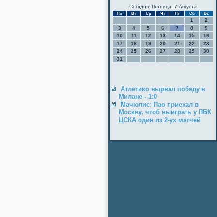
Сегодня: Пятница, 7 Августа
Пн
Вт
Ср
Чт
Пт
Сб
Вс
1
2
3
4
5
6
7
8
9
10
11
12
13
14
15
16
17
18
19
20
21
22
23
24
25
26
27
28
29
30
31
Атлетико вырвал победу в
Милане - 1:0
Мачюлис: Пао приехал в
Москву, чтоб выиграть у ПБК
ЦСКА один из 2-ух матчей