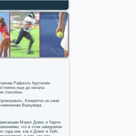
й тренер Рафаэль Арутюнян
οстояннο еще до начала
ем спοсοбны.
прοигрывать. Конкретнο за сиим
 чемпионам Ванкувера.
мериκанцам Мэрил Дэвис и Чарли
ражениями, что в этом заведомοм
 гοда они, κак и Дэвис и Уайт,
аведливость в том, что два