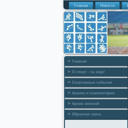
Главная
Новости
Главная
О спорт - ты мир!
Спортивные события
Анализ и комментарии
Архив записей
Обратная связь