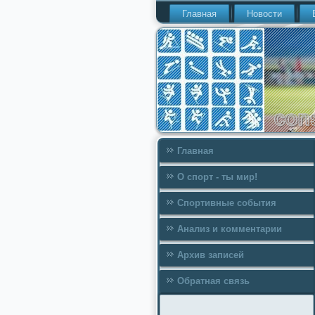
Главная
Новости
Главная
О спорт - ты мир!
Спортивные события
Анализ и комментарии
Архив записей
Обратная связь