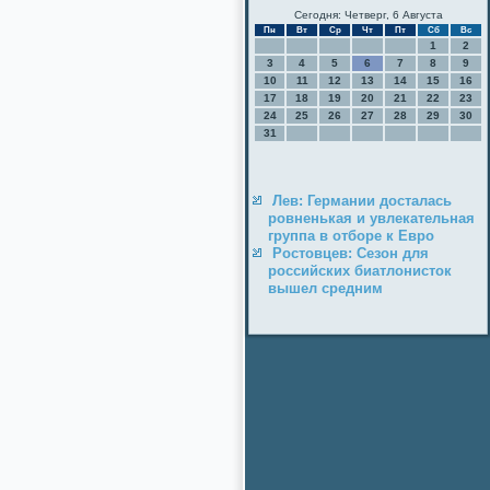
Сегодня: Четверг, 6 Августа
Пн
Вт
Ср
Чт
Пт
Сб
Вс
1
2
3
4
5
6
7
8
9
10
11
12
13
14
15
16
17
18
19
20
21
22
23
24
25
26
27
28
29
30
31
Лев: Германии досталась
ровненькая и увлекательная
группа в отборе к Евро
Ростовцев: Сезон для
российских биатлонисток
вышел средним